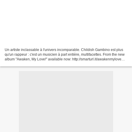
Un artiste inclassable à l'univers incomparable. Childish Gambino est plus
qu'un rappeur : c'est un musicien à part entière, multifacettes. From the new
album "Awaken, My Love!" available now: http://smarturl.it/awakenmylove
http://childishgambino.com...