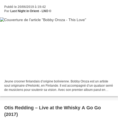
Publié le 20/06/2019 à 19:42
Par
Last Night in Orient - LNO ©
Jeune crooner finlandais d’origine bolivienne. Bobby Oroza est un artiste
soul originaire d'Helsinki, en Finlande. Il est accompagné d’un quatuor serré
de musiciens pour soutenir sa vision. Avec son premier album parut en
2018, le monde entier témoigne...
Otis Redding – Live at the Whisky A Go Go
(2017)