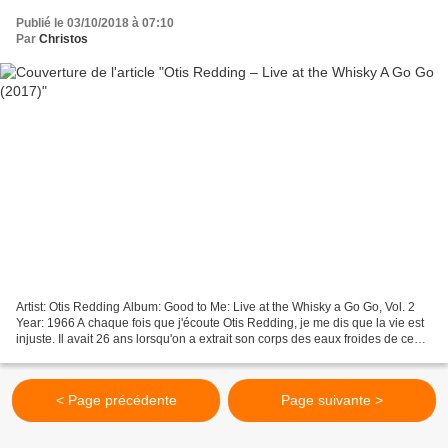
Publié le 03/10/2018 à 07:10
Par
Christos
Artist: Otis Redding Album: Good to Me: Live at the Whisky a Go Go, Vol. 2
Year: 1966 A chaque fois que j'écoute Otis Redding, je me dis que la vie est
injuste. Il avait 26 ans lorsqu'on a extrait son corps des eaux froides de ce
lac maudit du Michigan,...
< Page précédente
Page suivante >