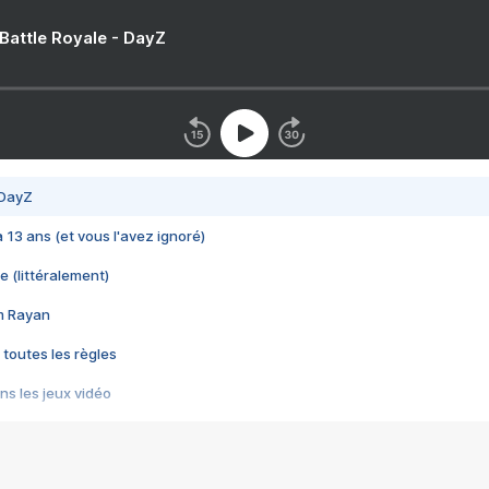
 Battle Royale - DayZ
 DayZ
 a 13 ans (et vous l'avez ignoré)
e (littéralement)
im Rayan
 toutes les règles
s les jeux vidéo
us choquant de Rockstar ? - Le scandale BULLY
e plus moche de Steam