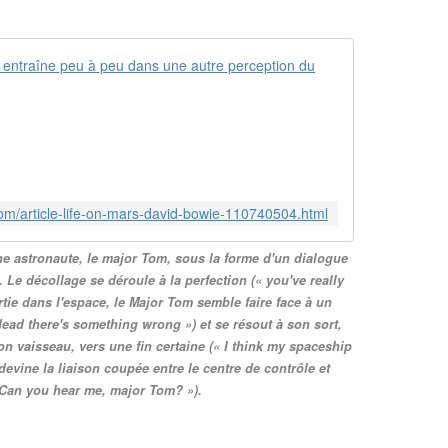
Life on Mars
L
i
f
e
o
n
com/article-life-on-mars-david-bowie-110740504.html
M
a
ne astronaute, le major Tom, sous la forme d'un dialogue
r
e. Le décollage se déroule à la perfection (« you've really
s
?
tie dans l'espace, le Major Tom semble faire face à un
e
dead there's something wrong ») et se résout à son sort,
s
on vaisseau, vers une fin certaine (« I think my spaceship
t
evine la liaison coupée entre le centre de contrôle et
l
« Can you hear me, major Tom? »).
a
r
é