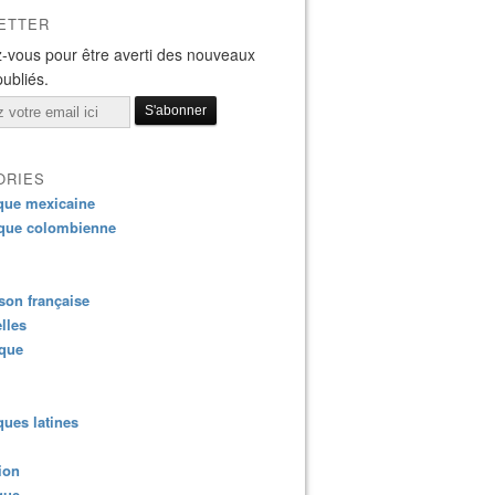
ETTER
-vous pour être averti des nouveaux
publiés.
ORIES
que mexicaine
que colombienne
on française
lles
ique
ues latines
ion
que