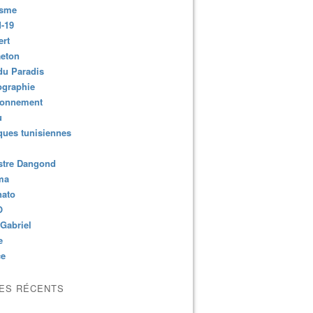
isme
-19
ert
aeton
du Paradis
ographie
ronnement
u
ues tunisiennes
stre Dangond
ma
nato
O
Gabriel
e
ce
LES RÉCENTS