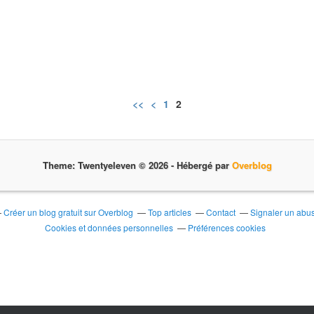
d
e
l
a
m
ê
m
<<
<
1
2
e
s
é
q
u
Theme: Twentyeleven © 2026 -
Hébergé par
Overblog
e
n
c
Créer un blog gratuit sur Overblog
Top articles
Contact
Signaler un abu
e
Cookies et données personnelles
Préférences cookies
d
'
a
c
c
o