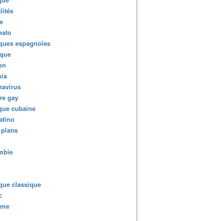
lités
e
nato
ques espagnoles
ique
ion
ia
navirus
re gay
que cubaine
atino
 plans
mbie
que classique
c
sme