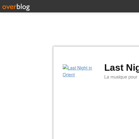
Last Nig
La musique pour la