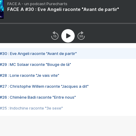
FACE A - un podcast Purecharts
FACE A #30 : Eve Angeli raconte "Avant de partir"
#30 : Eve Angeli raconte "Avant de partir"
#29 : MC Solaar raconte "Bouge de là"
28 : Lorie raconte "Je vais vite"
#27 : Christophe Willem raconte "Jacques a dit"
#26 : Chimène Badi raconte "Entre nous"
#25 : Indochine raconte "3e sexe"
#24 : Zaho raconte "C'est chelou"
#23 : Patrick Bruel raconte "Au café des délices"