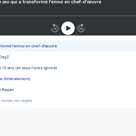
e jeu qui a transformé l’ennui en chef-d’œuvre
nsformé l’ennui en chef-d’œuvre
 DayZ
 a 13 ans (et vous l'avez ignoré)
e (littéralement)
im Rayan
 toutes les règles
s les jeux vidéo
us choquant de Rockstar ? - Le scandale BULLY
e plus moche de Steam