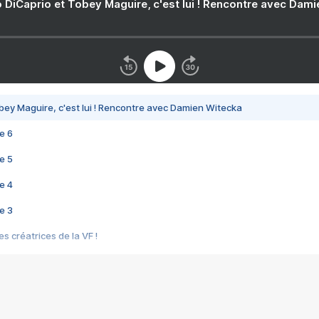
 DiCaprio et Tobey Maguire, c'est lui ! Rencontre avec Dam
bey Maguire, c'est lui ! Rencontre avec Damien Witecka
e 6
e 5
e 4
e 3
s créatrices de la VF !
e 2
e 1
e Mektoub My Love arrive enfin ! Rencontre avec Shaïn Boumedine et Sal