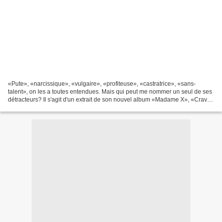
«Pute», «narcissique», «vulgaire», «profiteuse», «castratrice», «sans-
talent», on les a toutes entendues. Mais qui peut me nommer un seul de ses
détracteurs? Il s'agit d'un extrait de son nouvel album «Madame X», «Crave»
est le nouveau hit de Madonna...