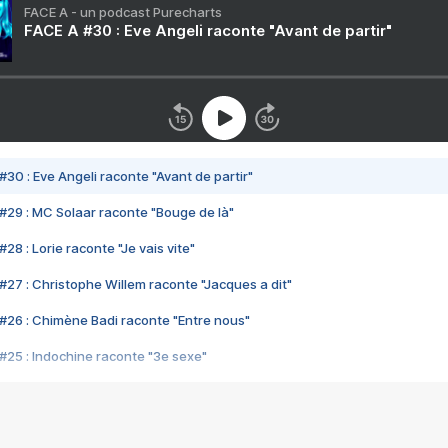
FACE A - un podcast Purecharts
FACE A #30 : Eve Angeli raconte "Avant de partir"
#30 : Eve Angeli raconte "Avant de partir"
#29 : MC Solaar raconte "Bouge de là"
28 : Lorie raconte "Je vais vite"
#27 : Christophe Willem raconte "Jacques a dit"
#26 : Chimène Badi raconte "Entre nous"
#25 : Indochine raconte "3e sexe"
#24 : Zaho raconte "C'est chelou"
#23 : Patrick Bruel raconte "Au café des délices"