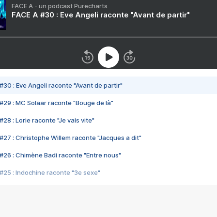
FACE A - un podcast Purecharts
FACE A #30 : Eve Angeli raconte "Avant de partir"
#30 : Eve Angeli raconte "Avant de partir"
#29 : MC Solaar raconte "Bouge de là"
28 : Lorie raconte "Je vais vite"
#27 : Christophe Willem raconte "Jacques a dit"
#26 : Chimène Badi raconte "Entre nous"
#25 : Indochine raconte "3e sexe"
#24 : Zaho raconte "C'est chelou"
#23 : Patrick Bruel raconte "Au café des délices"