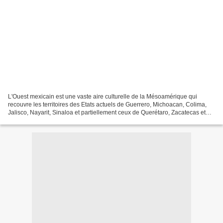
L'Ouest mexicain est une vaste aire culturelle de la Mésoamérique qui
recouvre les territoires des Etats actuels de Guerrero, Michoacan, Colima,
Jalisco, Nayarit, Sinaloa et partiellement ceux de Querétaro, Zacatecas et
Aguascalientes. Aux temps préhispaniques,...