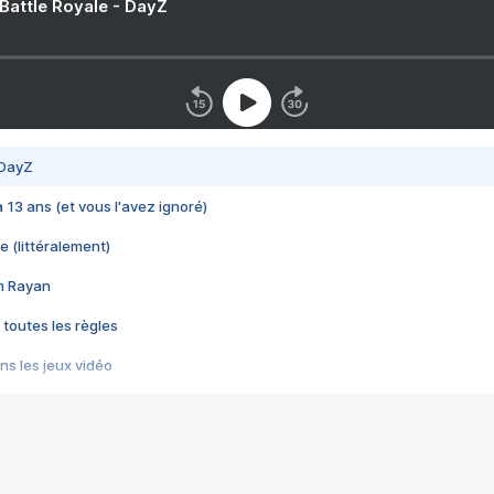
 Battle Royale - DayZ
 DayZ
 a 13 ans (et vous l'avez ignoré)
e (littéralement)
im Rayan
 toutes les règles
s les jeux vidéo
us choquant de Rockstar ? - Le scandale BULLY
e plus moche de Steam
du RÊVE tourne au CAUCHEMAR