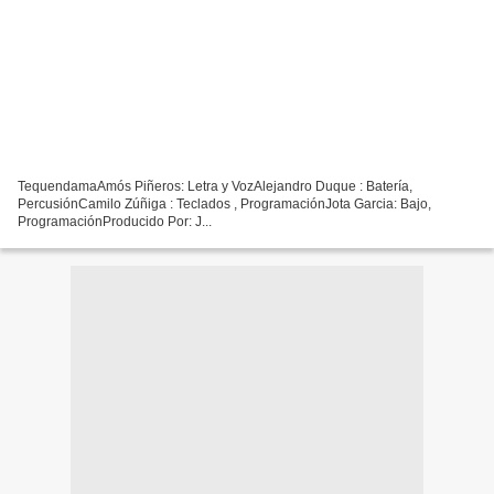
TequendamaAmós Piñeros: Letra y VozAlejandro Duque : Batería,
PercusiónCamilo Zúñiga : Teclados , ProgramaciónJota Garcia: Bajo,
ProgramaciónProducido Por: J...