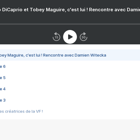
 DiCaprio et Tobey Maguire, c'est lui ! Rencontre avec Dam
bey Maguire, c'est lui ! Rencontre avec Damien Witecka
e 6
e 5
e 4
e 3
s créatrices de la VF !
e 2
e 1