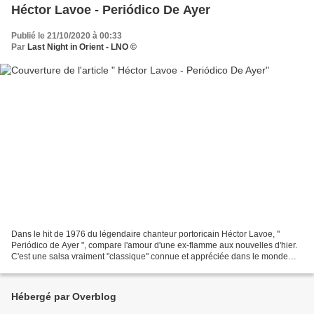
Héctor Lavoe - Periódico De Ayer
Publié le 21/10/2020 à 00:33
Par
Last Night in Orient - LNO ©
Dans le hit de 1976 du légendaire chanteur portoricain Héctor Lavoe, "
Periódico de Ayer ", compare l'amour d'une ex-flamme aux nouvelles d'hier.
C'est une salsa vraiment "classique" connue et appréciée dans le monde
hispanophone et au-delà - un must...
Hébergé par Overblog