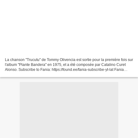
La chanson "Trucutu" de Tommy Olivencia est sortie pour la première fois sur
l'album "Plante Bandera" en 1975, et a été composée par Catalino Curet
Alonso. Subscribe to Fania: https://found.ee/fania-subscribe-yt-lat Fania
newsletter: https://found.ee/fania-subscribe-newsletter-lat...