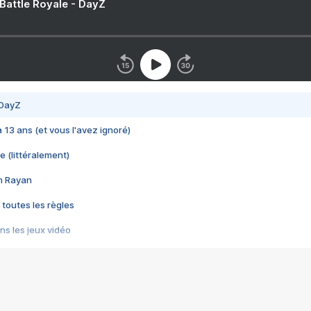
 Battle Royale - DayZ
 DayZ
 a 13 ans (et vous l'avez ignoré)
e (littéralement)
im Rayan
 toutes les règles
s les jeux vidéo
us choquant de Rockstar ? - Le scandale BULLY
e plus moche de Steam
du RÊVE tourne au CAUCHEMAR