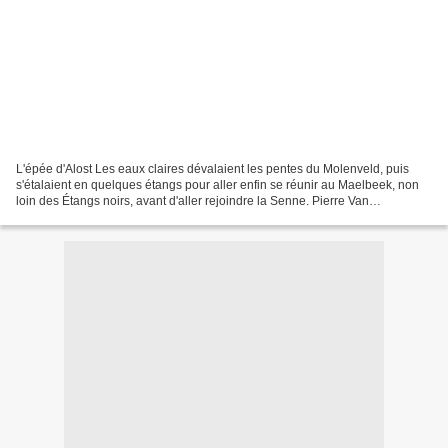
L'épée d'Alost Les eaux claires dévalaient les pentes du Molenveld, puis
s'étalaient en quelques étangs pour aller enfin se réunir au Maelbeek, non
loin des Étangs noirs, avant d'aller rejoindre la Senne. Pierre Van
Nieuwenhuysen explique dans son livre...