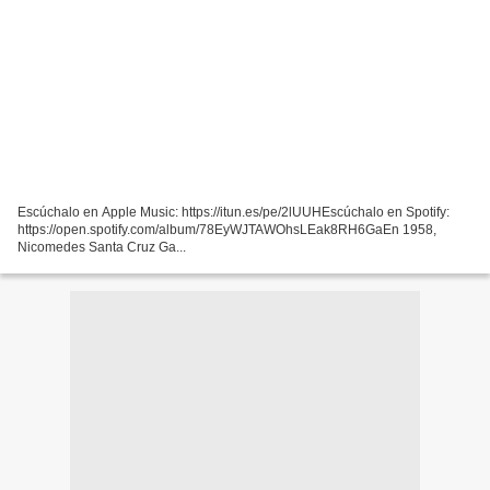
Escúchalo en Apple Music: https://itun.es/pe/2lUUHEscúchalo en Spotify:
https://open.spotify.com/album/78EyWJTAWOhsLEak8RH6GaEn 1958,
Nicomedes Santa Cruz Ga...