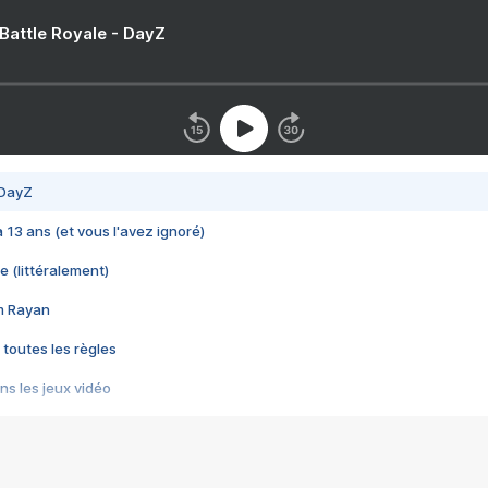
 Battle Royale - DayZ
 DayZ
 a 13 ans (et vous l'avez ignoré)
e (littéralement)
im Rayan
 toutes les règles
s les jeux vidéo
us choquant de Rockstar ? - Le scandale BULLY
e plus moche de Steam