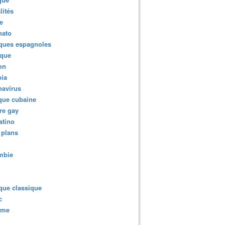
lités
e
nato
ques espagnoles
ique
ion
ia
navirus
que cubaine
re gay
atino
 plans
mbie
que classique
c
sme