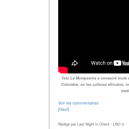
Toto La Momposina a consacré toute sa
Colombie, où les cultures africaine, 
trad
Voir les commentaires
[Haut]
Rédigé par
Last Night in Orient - LNO ©