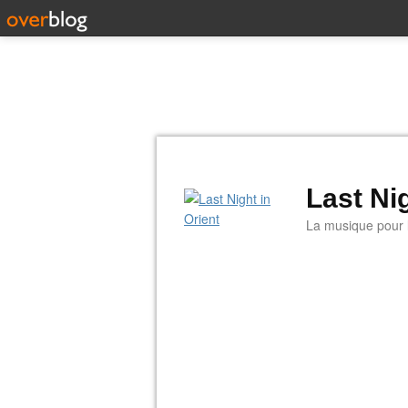
Last Nig
La musique pour la