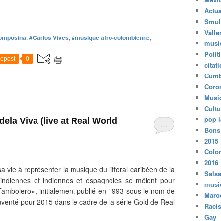
Actua
Smul
Valle
Momposina
,
#Carlos Vives
,
#musique afro-colombienne
,
musi
Polit
epost
0
citat
Cumb
Coro
Musi
Cultu
pop l
ela Viva (live at Real World
…
Bons
2015
Colo
2016
vie à représenter la musique du littoral caribéen de la
Salsa
, indiennes et indiennes et espagnoles se mêlent pour
musi
«Tambolero», initialement publié en 1993 sous le nom de
Maro
nventé pour 2015 dans le cadre de la série Gold de Real
Raci
Gay