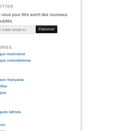
ETTER
-vous pour être averti des nouveaux
publiés.
ORIES
que mexicaine
que colombienne
on française
lles
ique
ues latines
ion
que