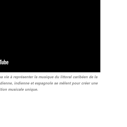
 vie à représenter la musique du littoral caribéen de la
indienne, indienne et espagnole se mêlent pour créer une
ition musicale unique.