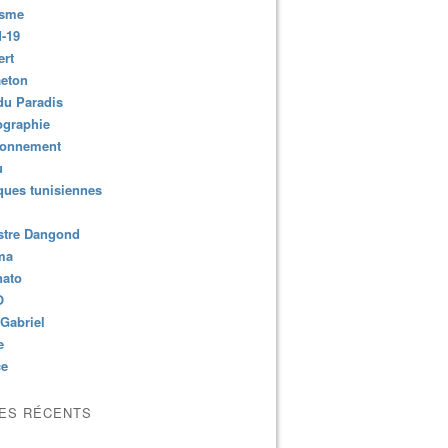
isme
-19
ert
aeton
du Paradis
ographie
ronnement
u
ues tunisiennes
stre Dangond
ma
nato
O
Gabriel
e
ce
LES RÉCENTS