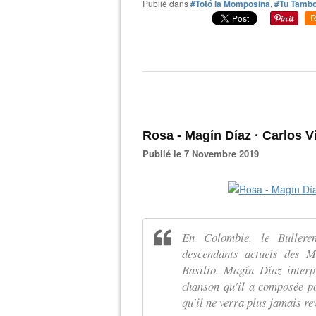
Publié dans
#Totó la Momposina
,
#Tu Tamb
R
Rosa - Magín Díaz · Carlos 
Publié le 7 Novembre 2019
En Colombie, le Bulleren
descendants actuels des M
Basilio. Magín Díaz interp
chanson qu'il a composée po
qu'il ne verra plus jamais re