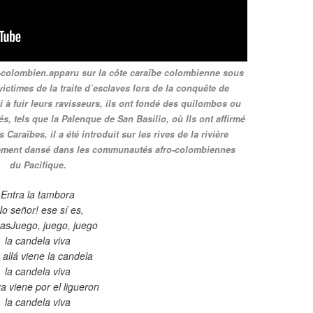
-colombien.apparu sur la côte caraïbe colombienne sous
 victimes de la traite d’esclaves lors de la conquête de
i à fuir leurs ravisseurs, ils ont fondé des quilombos ou
, tels que la Palenque de San Basilio, où Ils ont affirmé
 Caraïbes, il a été introduit sur les rives de la rivière
alement dansé dans les communautés afro-colombiennes
du Pacifique.
Entra la tambora
No señor! ese sí es,
asJuego, juego, juego
la candela viva
 allá viene la candela
la candela viva
a viene por el ligueron
la candela viva