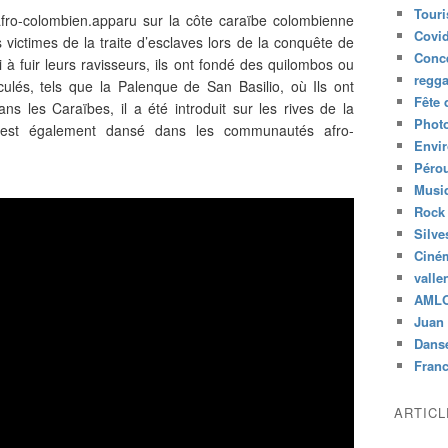
Tour
ro-colombien.apparu sur la côte caraïbe colombienne
Covid
ns victimes de la traite d’esclaves lors de la conquête de
Conc
i à fuir leurs ravisseurs, ils ont fondé des quilombos ou
regg
lés, tels que la Palenque de San Basilio, où Ils ont
Fête 
ans les Caraïbes, il a été introduit sur les rives de la
Phot
il est également dansé dans les communautés afro-
Envi
Péro
Musiq
Rock
Silve
Ciné
valle
AML
Juan 
Dans
Fran
ARTIC