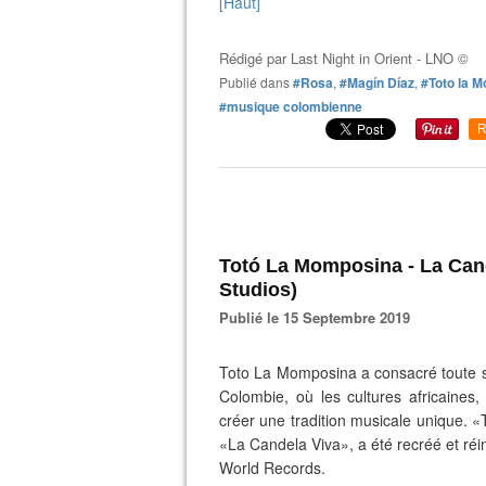
[Haut]
Rédigé par
Last Night in Orient - LNO ©
Publié dans
#Rosa
,
#Magín Díaz
,
#Toto la 
#musique colombienne
R
Totó La Momposina - La Cand
Studios)
Publié le 15 Septembre 2019
Toto La Momposina a consacré toute sa 
Colombie, où les cultures africaines
créer une tradition musicale unique. 
«La Candela Viva», a été recréé et réi
World Records.