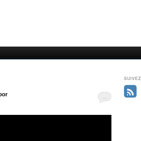
SUIVEZ
bor
…