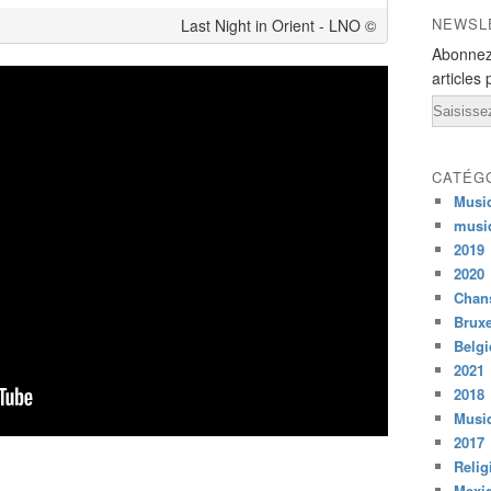
NEWSL
Last Night in Orient - LNO ©
Abonnez
articles 
Email
CATÉG
Musi
musi
2019
2020
Chans
Bruxe
Belg
2021
2018
Musiq
2017
Relig
Mexi