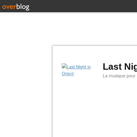
Last Nig
La musique pour la