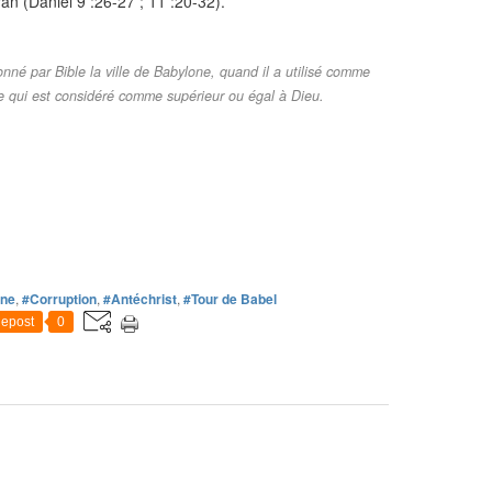
ran (Daniel 9 :26-27 ; 11 :20-32).
nné par Bible la ville de Babylone, quand il a utilisé comme
 qui est considéré comme supérieur ou égal à Dieu.
nne
,
#Corruption
,
#Antéchrist
,
#Tour de Babel
epost
0