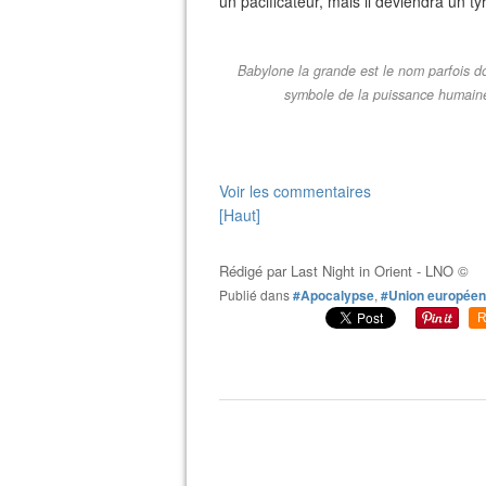
un pacificateur, mais il deviendra un ty
Babylone la grande est le nom parfois do
symbole de la puissance humaine
Voir les commentaires
[Haut]
Rédigé par
Last Night in Orient - LNO ©
Publié dans
#Apocalypse
,
#Union europée
R