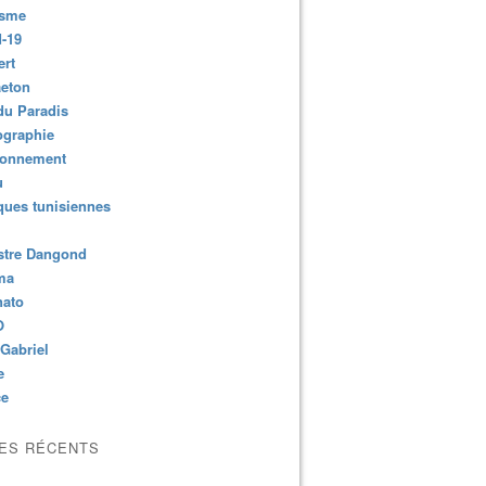
isme
-19
ert
aeton
du Paradis
ographie
ronnement
u
ues tunisiennes
stre Dangond
ma
nato
O
Gabriel
e
ce
LES RÉCENTS