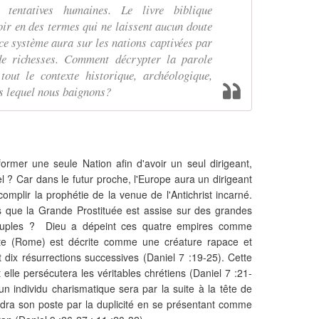
 tentatives humaines. Le livre biblique
ir en des termes qui ne laissent aucun doute
ce système aura sur les nations captivées par
de richesses. Comment décrypter la parole
tout le contexte historique, archéologique,
s lequel nous baignons?
former une seule Nation afin d'avoir un seul dirigeant,
l ? Car dans le futur proche, l'Europe aura un dirigeant
omplir la prophétie de la venue de l'Antichrist incarné.
 que la Grande Prostituée est assise sur des grandes
peuples ? Dieu a dépeint ces quatre empires comme
te (Rome) est décrite comme une créature rapace et
 dix résurrections successives (Daniel 7 :19-25). Cette
 elle persécutera les véritables chrétiens (Daniel 7 :21-
un individu charismatique sera par la suite à la tête de
ndra son poste par la duplicité en se présentant comme