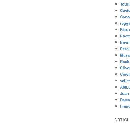
Tour
Covid
Conc
regg
Fête 
Phot
Envi
Péro
Musiq
Rock
Silve
Ciné
valle
AML
Juan 
Dans
Fran
ARTIC