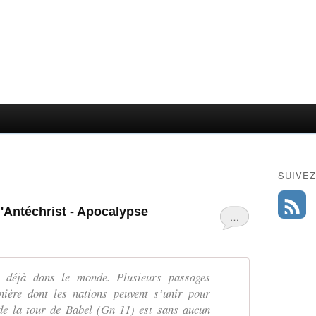
SUIVEZ
l'Antéchrist - Apocalypse
…
st déjà dans le monde. Plusieurs passages
nière dont les nations peuvent s’unir pour
 de la tour de Babel (Gn 11) est sans aucun