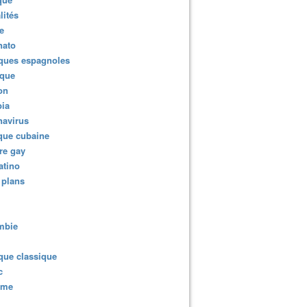
lités
e
nato
ques espagnoles
ique
ion
ia
navirus
que cubaine
re gay
atino
 plans
mbie
que classique
c
sme