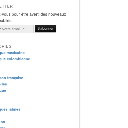
ETTER
-vous pour être averti des nouveaux
publiés.
ORIES
que mexicaine
que colombienne
on française
lles
ique
ues latines
ion
que