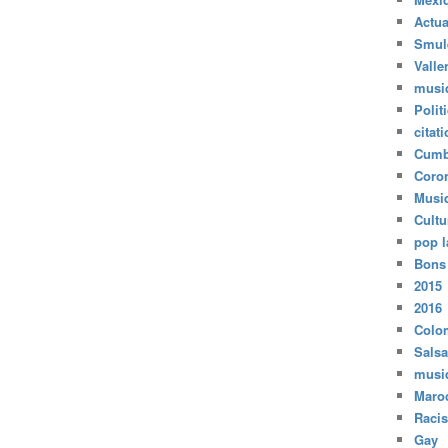
Actua
Smul
Valle
musi
Polit
citat
Cumb
Coro
Musi
Cultu
pop l
Bons
2015
2016
Colo
Salsa
musi
Maro
Raci
Gay