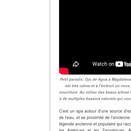
Petit paradis: Ojo de Agua à Magdalena
est très calme et à l'endroit où vous
nourriture. Au milieu des beaux arbres f
à de multiples bassins naturels qui vous
C'est un spa autour d'une source d'e
de l'eau, et sa proximité de l'ancienn
légende ancienne et populaire qui rac
les Aztèques et les Zapotèques, A