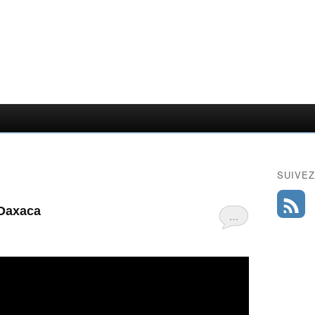
SUIVEZ
 Oaxaca
…