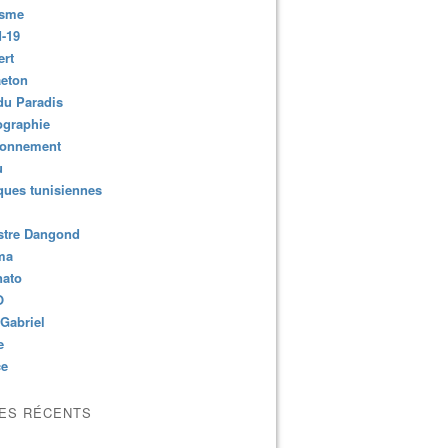
isme
-19
ert
aeton
du Paradis
ographie
ronnement
u
ues tunisiennes
stre Dangond
ma
nato
O
Gabriel
e
ce
LES RÉCENTS