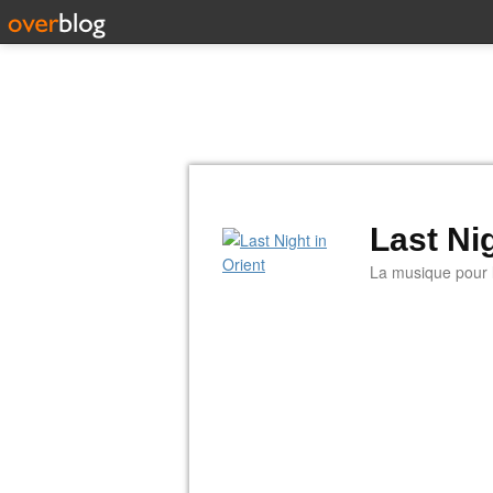
Last Nig
La musique pour la