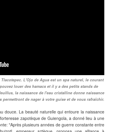
 Tlacotepec. L'Ojo de Agua est un spa naturel, le courant
 pouvez louer des hamacs et il y a des petits stands de
euillus, la naissance de l'eau cristalline donne naissance
 permettront de nager à votre guise et de vous rafraîchir.
au douce. La beauté naturelle qui entoure la naissance
e forteresse zapotèque de Guiengola, a donné lieu à une
onte: "Après plusieurs années de guerre constante entre
huizotl, empereur aztèque, proposa une alliance à