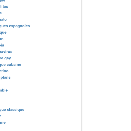
lités
 nombreuses violations des droits de l'homme liées à l'état d
e
nato
ques espagnoles
ique
ion
ia
navirus
re gay
que cubaine
atino
 plans
mbie
que classique
c
sme