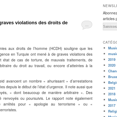
NEWSL
Abonnez
articles 
raves violations des droits de
…
Email
CATÉG
Musi
nies aux droits de l’homme (HCDH) souligne que les
musi
urgence en Turquie ont mené à de graves violations des
2019
it état de cas de torture, de mauvais traitements, de
2020
rbitraire du droit au travail, ou encore d’atteintes à la
Chans
Bruxe
id avancent un nombre « ahurissant » d’arrestations
Belg
s depuis le début de l’état d’urgence. Il note aussi que
2021
voyés, « dont beaucoup de manière arbitraire ». Des
2018
té renvoyés ou poursuivis. Le rapport note également
Musiq
été arrêtés pour « apologie au terrorisme » ou «
2017
erroristes.
Relig
Mexi