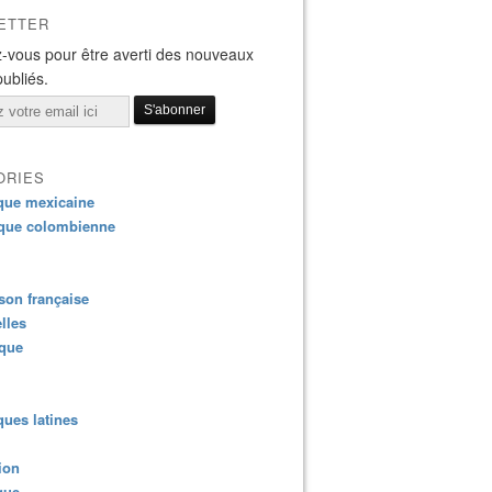
ETTER
-vous pour être averti des nouveaux
publiés.
ORIES
que mexicaine
que colombienne
on française
lles
ique
ues latines
ion
que