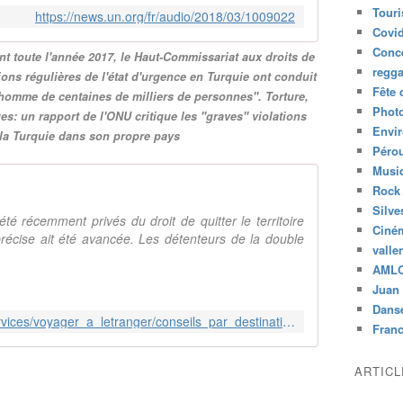
u
Tour
https://news.un.org/fr/audio/2018/03/1009022
l
Covid
i
Conc
 toute l'année 2017, le Haut-Commissariat aux droits de
è
regg
ons régulières de l'état d'urgence en Turquie ont conduit
r
Fête 
l'homme de centaines de milliers de personnes". Torture,
e
Phot
es: un rapport de l'ONU critique les "graves" violations
s
Envi
la Turquie dans son propre pays
d
Péro
e
Musiq
l
Rock
'
é
Silve
té récemment privés du droit de quitter le territoire
t
Ciné
précise ait été avancée. Les détenteurs de la double
a
valle
t
AML
d
Juan 
'
Dans
u
https://diplomatie.belgium.be/fr/Services/voyager_a_letranger/conseils_par_destination/turquie
Fran
r
g
e
ARTIC
n