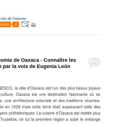
c
e
e
n
roits de l’homme
T
epost
0
u
r
q
u
i
e
nomie de Oaxaca - Connaître les
…
d
n par la voix de Eugenia León
e
p
u
i
ESCO, la ville d’Oaxaca est l’un des plus beaux joyaux
s
culture, Oaxaca est une destination fascinante où se
j
es, une architecture coloniale et des traditions vivantes.
u
ée en 1529 mais cette terre était auparavant celle des
i
yers préhistoriques. La cuisine d'Oaxaca est restée plus
l
Toutefois, ce fut la première région a subir le mélange
l
.
e