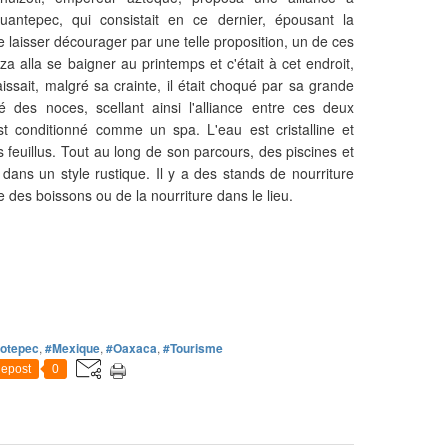
uantepec, qui consistait en ce dernier, épousant la
 laisser décourager par une telle proposition, un de ces
za alla se baigner au printemps et c'était à cet endroit,
aissait, malgré sa crainte, il était choqué par sa grande
té des noces, scellant ainsi l'alliance entre ces deux
est conditionné comme un spa. L'eau est cristalline et
feuillus. Tout au long de son parcours, des piscines et
ans un style rustique. Il y a des stands de nourriture
e des boissons ou de la nourriture dans le lieu.
cotepec
,
#Mexique
,
#Oaxaca
,
#Tourisme
epost
0