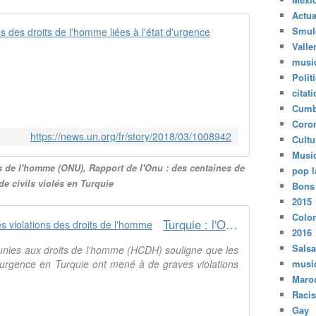
Actua
Turquie : de
Smul
Valle
L
musi
e
Polit
s
citat
r
Cumb
e
Coro
c
https://news.un.org/fr/story/2018/03/1008942
Cultu
o
Musi
n
ts de l'homme (ONU), Rapport de l'Onu : des centaines de
d
pop l
 de civils violés en Turquie
u
Bons
c
2015
t
Colo
Turquie : l'ONU dénonce de graves violations des droits de l'homme
i
2016
o
Salsa
nies aux droits de l'homme (HCDH) souligne que les
n
d'urgence en Turquie ont mené à de graves violations
musi
s
Maro
r
Raci
é
Gay
g