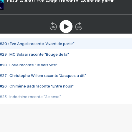
FACE A #30 : Eve Angeli raconte "Avant de partir"
#30 : Eve Angeli raconte "Avant de partir"
#29 : MC Solaar raconte "Bouge de là"
28 : Lorie raconte "Je vais vite"
#27 : Christophe Willem raconte "Jacques a dit"
#26 : Chimène Badi raconte "Entre nous"
#25 : Indochine raconte "3e sexe"
#24 : Zaho raconte "C'est chelou"
#23 : Patrick Bruel raconte "Au café des délices"
#22 : Kyo raconte "Le chemin"