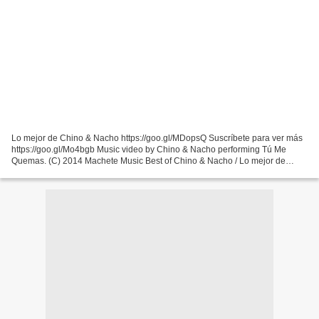
Lo mejor de Chino & Nacho https://goo.gl/MDopsQ Suscríbete para ver más
https://goo.gl/Mo4bgb Music video by Chino & Nacho performing Tú Me
Quemas. (C) 2014 Machete Music Best of Chino & Nacho / Lo mejor de
Chino & Nacho: https://goo.gl/veyLqK Subscribe...