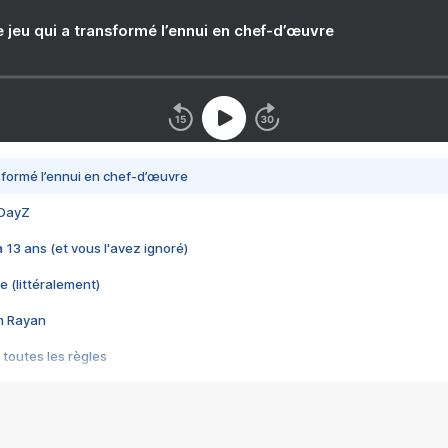
e jeu qui a transformé l’ennui en chef-d’œuvre
nsformé l’ennui en chef-d’œuvre
 DayZ
 a 13 ans (et vous l'avez ignoré)
e (littéralement)
im Rayan
 toutes les règles
s les jeux vidéo
us choquant de Rockstar ? - Le scandale BULLY