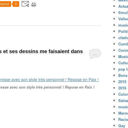
epost
0
Actua
Smul
Valle
musi
Polit
citat
Cumb
Coro
is et ses dessins me faisaient dans
…
Musi
Cultu
pop l
Bons
2015
presse avec son style très personnel ! Repose en Paix !
2016
Colo
Salsa
musi
Maro
Raci
Gay