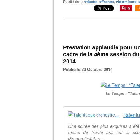
Publié dans
#décès
,
#France
,
#islamisme
,
R
Prestation applaudie pour un
cadre de la 4ème session du 
2014
Publié le 23 Octobre 2014
Le Temps : "Talent
Talentu
Une soirée des plus exquises a été
moins de trente ans sur la scè
l&rsquo;Octobre ...