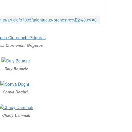
m.tn/article/87035/talentueux-orchestre%E2%80%A6
ea Ciornenchi Grigoras
Daly Bouaziz
Sonya Doghri.
Chady Dammak