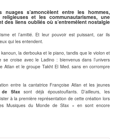
es nuages s’amoncèlent entre les hommes,
 religieuses et les communautarismes, une
t des liens oubliés où s’entremêlent nostalgie
e et l’amitié. Et leur pouvoir est puissant, car ils
ceux qui les entendent.
 kanoun, la derbouka et le piano, tandis que le violon et
be se croise avec le Ladino : bienvenus dans l’univers
e Atlan et le groupe Takht El Med. s
ans en corrompre
ation entre la cantatrice Françoise Atlan et les jeunes
e de Sfax
sont déjà époustouflants. D’ailleurs, les
ister à la première représentation de cette création lors
 des Musiques du Monde de Sfax » en sont encore