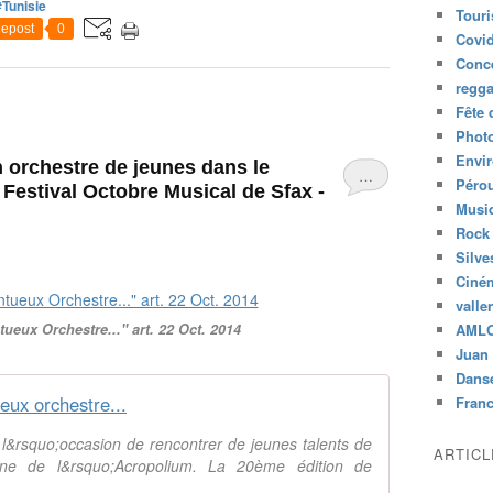
#Tunisie
Tour
epost
0
Covid
Conc
regg
Fête 
Phot
Envi
 orchestre de jeunes dans le
…
Péro
Festival Octobre Musical de Sfax -
Musiq
Rock
Silve
Ciné
valle
ueux Orchestre..." art. 22 Oct. 2014
AML
Juan 
Dans
eux orchestre...
Fran
 l&rsquo;occasion de rencontrer de jeunes talents de
ARTIC
ne de l&rsquo;Acropolium. La 20ème édition de