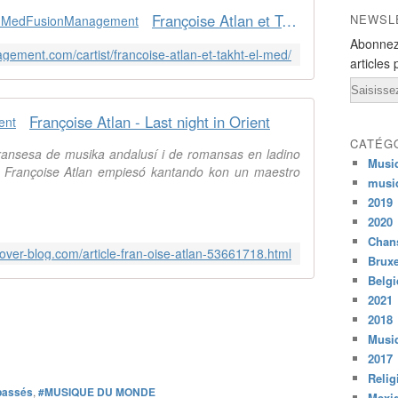
Françoise Atlan et Takht El Med - MedFusionManagement
NEWSL
Abonnez
ement.com/cartist/francoise-atlan-et-takht-el-med/
articles 
Email
Françoise Atlan - Last night in Orient
CATÉG
ransesa de musika andalusí i de romansas en ladino
Musi
. Françoise Atlan empiesó kantando kon un maestro
musi
2019
2020
Chans
over-blog.com/article-fran-oise-atlan-53661718.html
Bruxe
Belg
2021
2018
Musiq
2017
Relig
passés
,
#MUSIQUE DU MONDE
Mexi