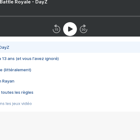
 Battle Royale - DayZ
 DayZ
 a 13 ans (et vous l'avez ignoré)
e (littéralement)
im Rayan
 toutes les règles
s les jeux vidéo
us choquant de Rockstar ? - Le scandale BULLY
e plus moche de Steam
du RÊVE tourne au CAUCHEMAR