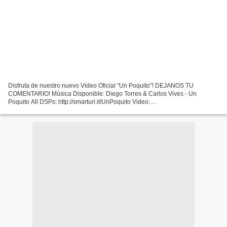
Disfruta de nuestro nuevo Video Oficial "Un Poquito"! DEJANOS TU
COMENTARIO! Música Disponible: Diego Torres & Carlos Vives - Un
Poquito All DSPs: http://smarturl.it/UnPoquito Video:
http://smarturl.it/UnPoquito/youtube Apple Music:
http://smarturl.it/UnPoquito/applemusic...