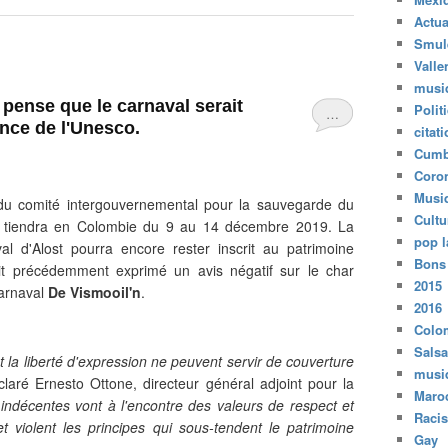
Actua
Smul
Valle
musi
 pense que le carnaval serait
Polit
…
nce de l'Unesco.
citat
Cumb
Coro
Musi
 du comité intergouvernemental pour la sauvegarde du
Cultu
 se tiendra en Colombie du 9 au 14 décembre 2019. La
pop l
al d'Alost pourra encore rester inscrit au patrimoine
Bons
t précédemment exprimé un avis négatif sur le char
2015
carnaval
De Vismooil'n
.
2016
Colo
Salsa
et la liberté d'expression ne peuvent servir de couverture
musi
claré Ernesto Ottone, directeur général adjoint pour la
Maro
 indécentes vont à l'encontre des valeurs de respect et
Raci
 violent les principes qui sous-tendent le patrimoine
Gay