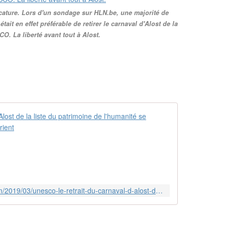
ricature. Lors d'un sondage sur HLN.be, une majorité de
tait en effet préférable de retirer le carnaval d'Alost de la
CO. La liberté avant tout à Alost.
Unesco - Le r
L
a
r
e
p
r
http://musique.arabe.over-blog.com/2019/03/unesco-le-retrait-du-carnaval-d-alost-de-la-liste-du-patrimoine-de-l-humanite-se-discutera-en-colombie.html
é
s
e
n