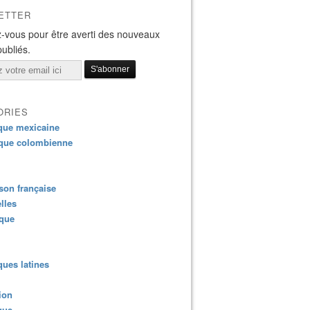
ETTER
-vous pour être averti des nouveaux
publiés.
ORIES
que mexicaine
que colombienne
on française
lles
ique
ues latines
ion
que