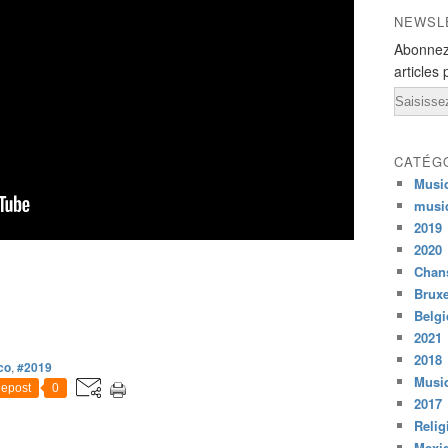
NEWSL
Abonnez
articles 
Email
CATÉG
Musi
musi
2019
2020
Chans
Bruxe
Belg
2021
2018
co
,
#2019
Musiq
epost
0
2017
Relig
Mexi