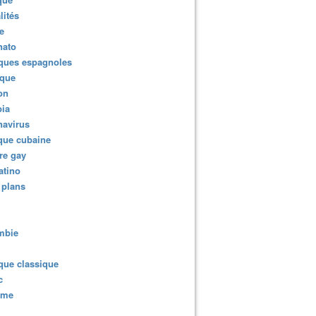
lités
e
nato
ques espagnoles
ique
ion
ia
navirus
que cubaine
re gay
atino
 plans
mbie
que classique
c
sme