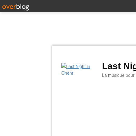
Last Nig
La musique pour la