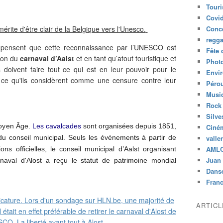
Tour
Covid
rite d'être clair de la Belgique vers l'Unesco.
Conc
regg
pensent que cette reconnaissance par l’UNESCO est
Fête 
ion du
carnaval d’Aalst
et en tant qu’atout touristique et
Phot
s doivent faire tout ce qui est en leur pouvoir pour le
Envi
 ce qu'ils considèrent comme une censure contre leur
Péro
Musiq
Rock
Silve
Moyen Âge.
Les cavalcades
sont organisées depuis 1851,
Ciné
du conseil municipal.
Seuls les événements à partir de
valle
AML
s officielles, le conseil municipal d’Aalst organisant
Juan 
naval d'Alost a reçu le statut de patrimoine mondial
Dans
Fran
ARTIC