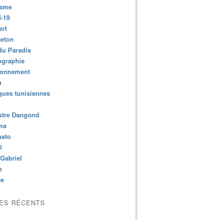
isme
-19
ert
aeton
du Paradis
ographie
ronnement
u
ues tunisiennes
stre Dangond
ma
nato
O
Gabriel
e
ce
LES RÉCENTS