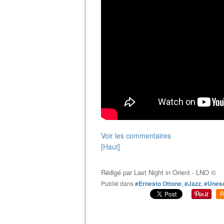
Voir les commentaires
[Haut]
Rédigé par
Last Night in Orient - LNO ©
Publié dans
#Ernesto Ottone
,
#Jazz
,
#Unes
R