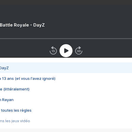
 Battle Royale - DayZ
 DayZ
 a 13 ans (et vous l'avez ignoré)
e (littéralement)
im Rayan
 toutes les règles
s les jeux vidéo
us choquant de Rockstar ? - Le scandale BULLY