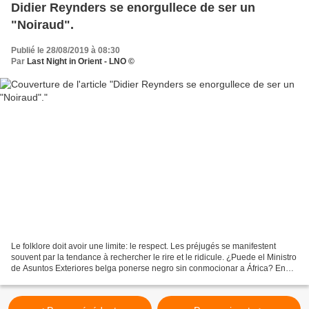
Didier Reynders se enorgullece de ser un
"Noiraud".
Publié le 28/08/2019 à 08:30
Par
Last Night in Orient - LNO ©
Le folklore doit avoir une limite: le respect. Les préjugés se manifestent
souvent par la tendance à rechercher le rire et le ridicule. ¿Puede el Ministro
de Asuntos Exteriores belga ponerse negro sin conmocionar a África? En
Bélgica, además del legado...