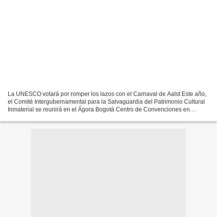
La UNESCO votará por romper los lazos con el Carnaval de Aalst Este año,
el Comité Intergubernamental para la Salvaguardia del Patrimonio Cultural
Inmaterial se reunirá en el Ágora Bogotá Centro de Convenciones en
Bogotá, Colombia, del 9 al 14 de diciembre....