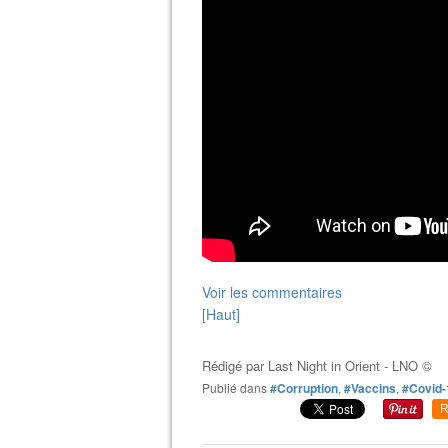
Voir les commentaires
[Haut]
Rédigé par
Last Night in Orient - LNO ©
Publié dans
#Corruption
,
#Vaccins
,
#Covid-
R