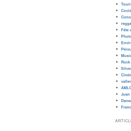
Tour
Covid
Conc
regg
Fête 
Phot
Envi
Péro
Musiq
Rock
Silve
Ciné
valle
AML
Juan 
Dans
Fran
ARTIC