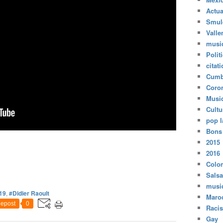
Actua
Smul
Valle
musi
Polit
citat
Cumb
Coro
Musi
Cultu
pop l
Bons
2015
2016
Colo
Salsa
musi
19
,
#Didier Raoult
Maro
epost
0
Raci
Gay