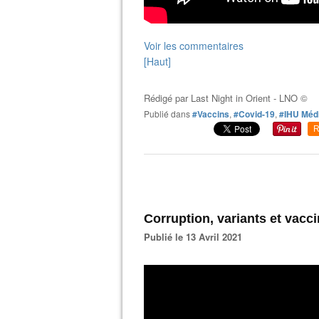
Voir les commentaires
[Haut]
Rédigé par
Last Night in Orient - LNO ©
Publié dans
#Vaccins
,
#Covid-19
,
#IHU Médi
R
Corruption, variants et vacc
Publié le 13 Avril 2021