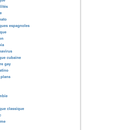
lités
e
nato
ques espagnoles
ique
ion
ia
navirus
que cubaine
re gay
atino
 plans
mbie
que classique
c
sme