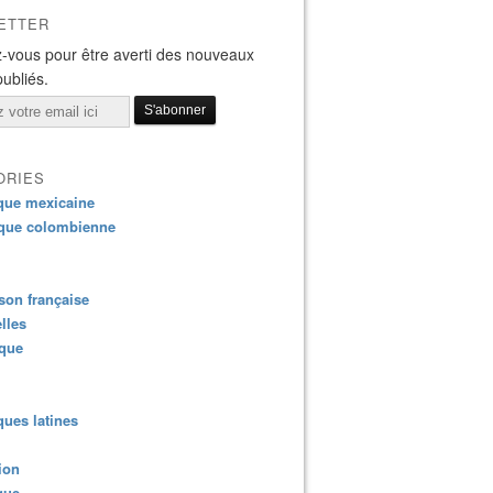
ETTER
-vous pour être averti des nouveaux
publiés.
ORIES
que mexicaine
que colombienne
on française
lles
ique
ues latines
ion
que