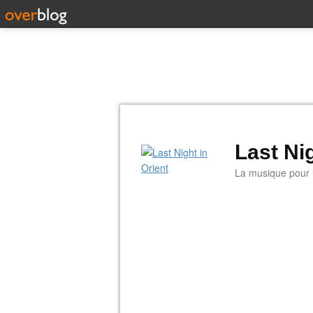
Last Nig
La musique pour la