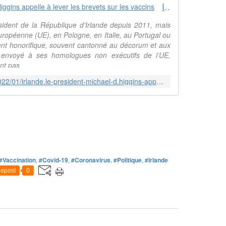
Irlande. Le président Michael D. Higgins appelle à lever les brevets sur les vaccins
ident de la République d’Irlande depuis 2011, mais
uropéenne (UE), en Pologne, en Italie, au Portugal ou
ent honorifique, souvent cantonné au décorum et aux
 envoyé à ses homologues non exécutifs de l’UE,
nt pas
http://fdgpierrebe.over-blog.com/2022/01/irlande.le-president-michael-d.higgins-appelle-a-lever-les-brevets-sur-les-vaccins.html
#Vaccination
,
#Covid-19
,
#Coronavirus
,
#Politique
,
#Irlande
epost
0