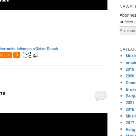
NEWSL
Abonnez
articles 
Email
terranée-Infection
,
#Didier Raoult
CATÉG
epost
0
Musi
musi
2019
2020
Chans
Bruxe
ins
…
Belg
2021
2018
Musiq
2017
Relig
Mexi