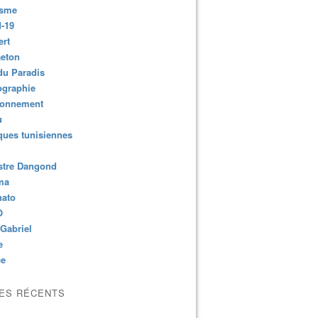
isme
-19
ert
aeton
du Paradis
ographie
ronnement
u
ues tunisiennes
stre Dangond
ma
nato
O
Gabriel
e
ce
LES RÉCENTS