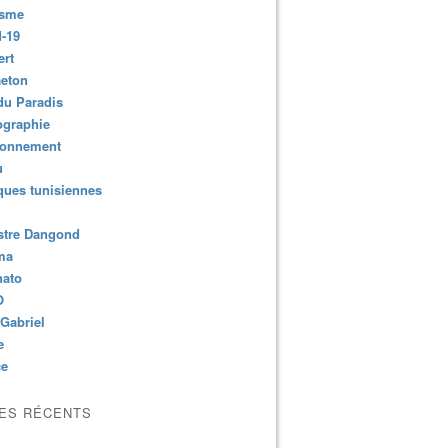
isme
-19
ert
aeton
du Paradis
ographie
ronnement
u
ues tunisiennes
stre Dangond
ma
nato
O
Gabriel
e
ce
LES RÉCENTS