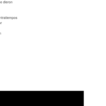
e dieron
n
ntratiempos
or
n