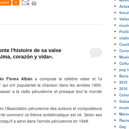
epost
0
Actua
Smul
Valle
musi
Polit
citat
Cumb
nte l'histoire de sa valse
Coro
…
lma, corazón y vida».
Musi
Cultu
pop l
Bons
án Flores Albán
a composé la célèbre valse et l'a
2015
s' qui ont popularisé la chanson dans les années 1950.
2016
asser à la radio péruvienne et presque tout le monde
Colo
Salsa
musi
avec l'Association péruvienne des auteurs et compositeurs
Maro
conté comment ce thème emblématique est né. Selon ses
Raci
 lorsqu'il a servi dans l'armée péruvienne en 1948.
Gay