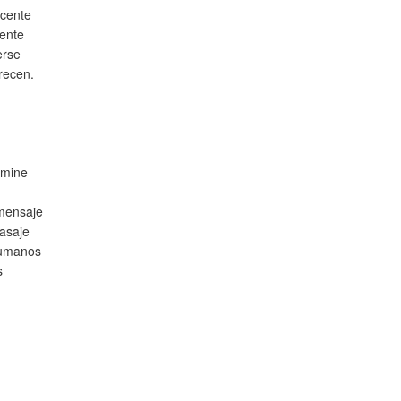
ocente
mente
erse
recen.
rmine
 mensaje
pasaje
humanos
s
n