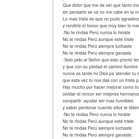
Que dolor que me da ver que tanto in
sin pensarlo se va no me cabe en la 
Lo mas triste es que no pudo agradec
y rendirle el honor que muy bien lo me
-No te rindas Perú nunca lo hiciste
No te rindas Perú aunque esté triste
No te rindas Perú siempre luchaste
No te rindas Perú siempre ganaste.
-Solo pido al Señor que esto pronto te
y que con su piedad el camino ilumine
nunca es tarde mi Dios pa´atender tu
que esta vez tu nos das con un triste 
Hay mucho por hacer mejorar como 
olvidar el rencor ser mejores hermano
compartir ,ayudar ser mas humildes
y saber perdonar cuando ellos te tilde
-No te rindas Perú nunca lo hiciste
No te rindas Perú aunque esté triste
No te rindas Perú siempre luchaste
No te rindas Perú siempre ganaste.