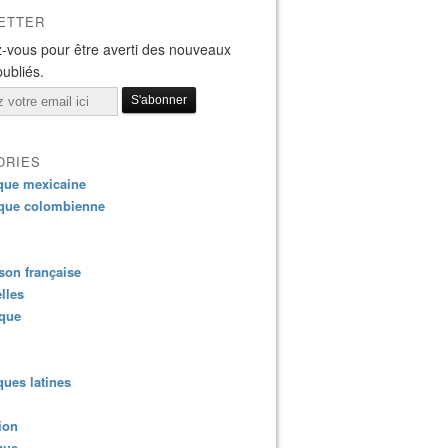
ETTER
-vous pour être averti des nouveaux
publiés.
ORIES
que mexicaine
que colombienne
on française
lles
ique
ues latines
ion
que