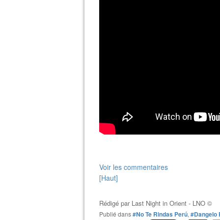
Voir les commentaires
[Haut]
Rédigé par
Last Night in Orient - LNO ©
Publié dans
#No Te Rindas Perú
,
#Dangelo 