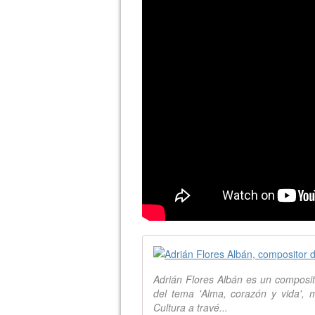
Adrián Flores Albán es un composit
del tema 'Alma, corazón y vida', m
Cultura a travé...