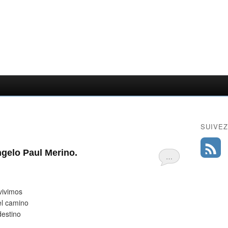
SUIVEZ
ngelo Paul Merino.
…
vivimos
el camino
destino