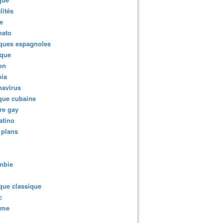
lités
e
nato
ques espagnoles
ique
ion
ia
navirus
que cubaine
re gay
atino
 plans
mbie
que classique
c
sme