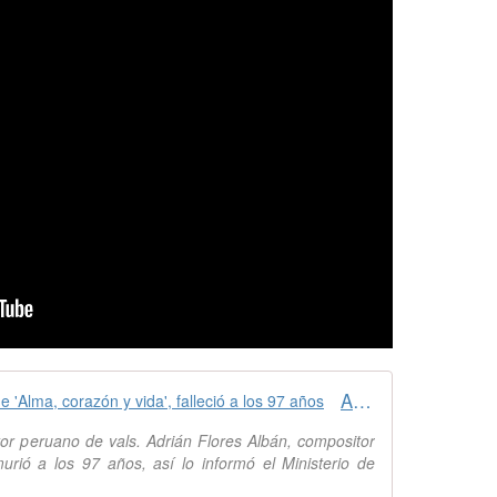
Adrián Flores Albán, compositor de 'Alma, corazón y vida', falleció a los 97 años
or peruano de vals. Adrián Flores Albán, compositor
urió a los 97 años, así lo informó el Ministerio de