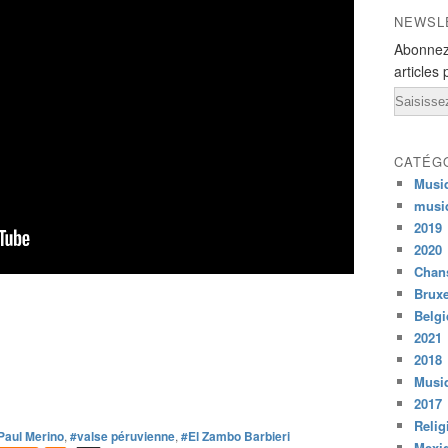
NEWSL
Abonnez
articles 
Email
CATÉG
Musi
musi
2019
2020
Chans
Bruxe
Belg
2021
2018
Musiq
2017
Relig
Paul Merino
,
#valse péruvienne
,
#El Zambo Barbieri
Mexi