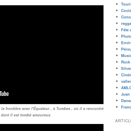
Tour
Covid
Conc
regg
Fête 
Phot
Envi
Péro
Musiq
Rock
Silve
Ciné
valle
AML
Juan 
Dans
Fran
à la frontière avec l'Équateur , à Tumbes , où il a rencontré
dont il est tombé amoureux.
ARTIC