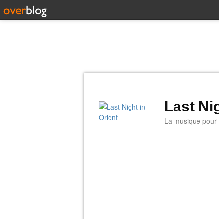
Last Nig
La musique pour la