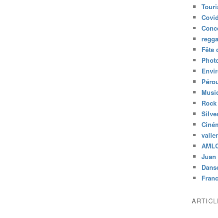
Tour
Covid
Conc
regg
Fête 
Phot
Envi
Péro
Musiq
Rock
Silve
Ciné
valle
AML
Juan 
Dans
Fran
ARTIC