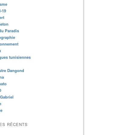
isme
-19
ert
aeton
du Paradis
ographie
ronnement
u
ues tunisiennes
stre Dangond
ma
nato
O
Gabriel
e
ce
LES RÉCENTS