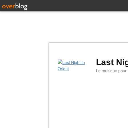
Last Nig
La musique pour la