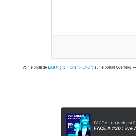
Voir le profil de
Last Night in Orient - LNO ©
sur le portail Overblog
FACE A - un podcast 
FACE A #30 : Eve A