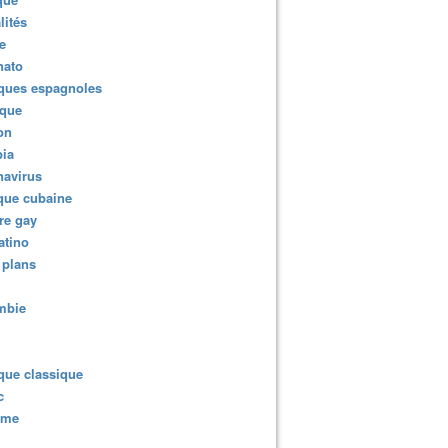
lités
e
nato
ques espagnoles
ique
ion
ia
navirus
que cubaine
re gay
atino
 plans
mbie
que classique
c
sme