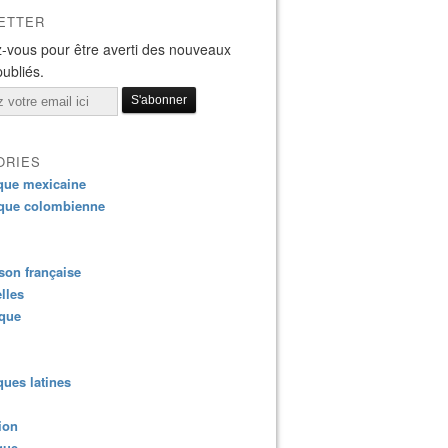
ETTER
-vous pour être averti des nouveaux
publiés.
ORIES
que mexicaine
que colombienne
on française
lles
ique
ues latines
ion
que