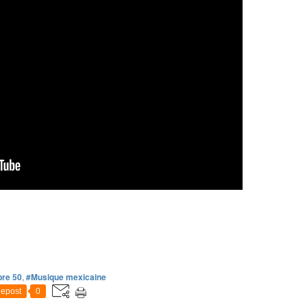
bre 50
,
#Musique mexicaine
epost
0