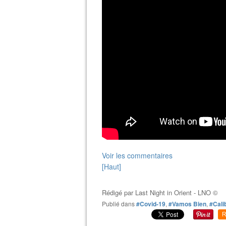
Voir les commentaires
[Haut]
Rédigé par
Last Night in Orient - LNO ©
Publié dans
#Covid-19
,
#Vamos Bien
,
#Cali
R