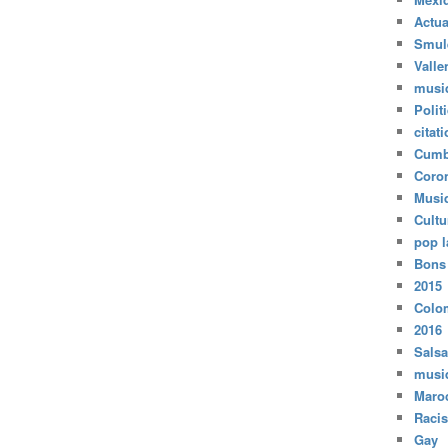
Actua
Smul
Valle
musi
Polit
citat
Cumb
Coro
Musi
Cultu
pop l
Bons
2015
Colo
2016
Salsa
musi
Maro
Raci
Gay