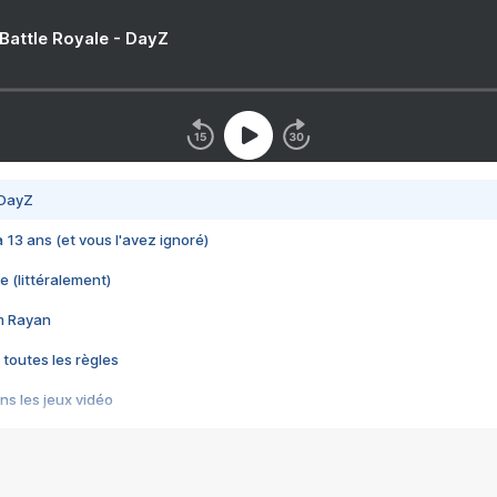
 Battle Royale - DayZ
 DayZ
 a 13 ans (et vous l'avez ignoré)
e (littéralement)
im Rayan
 toutes les règles
s les jeux vidéo
us choquant de Rockstar ? - Le scandale BULLY
e plus moche de Steam