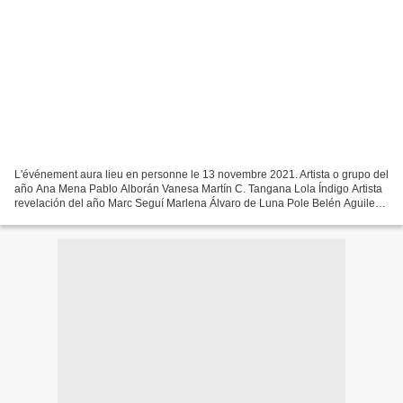
L'événement aura lieu en personne le 13 novembre 2021. Artista o grupo del
año Ana Mena Pablo Alborán Vanesa Martín C. Tangana Lola Índigo Artista
revelación del año Marc Seguí Marlena Álvaro de Luna Pole Belén Aguilera
Álbum del año Vértigo de Pablo...