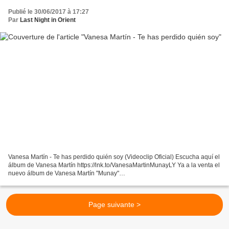
Publié le 30/06/2017 à 17:27
Par
Last Night in Orient
Vanesa Martín - Te has perdido quién soy (Videoclip Oficial) Escucha aquí el
álbum de Vanesa Martín https://lnk.to/VanesaMartinMunayLY Ya a la venta el
nuevo álbum de Vanesa Martín "Munay"
https://itunes.apple.com/es/album/munay/id1165514091 Escúchalo...
Page suivante >