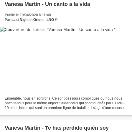
Vanesa Martín - Un canto a la vida
Publié le 19/04/2020 à 11:48
Par
Last Night in Orient - LNO ©
Ensemble, nous en sortirons! Ce sont des jours compliqués où nous nous
battons tous pour le même objectif: aider ceux qui sont touchés par COVID-
19 et les héros qui sont en première ligne de bataille. Il s'agit d'une chanson
composée par Vanesa Martín...
Vanesa Martín - Te has perdido quién soy