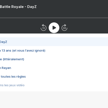
 Battle Royale - DayZ
 DayZ
 a 13 ans (et vous l'avez ignoré)
e (littéralement)
im Rayan
 toutes les règles
s les jeux vidéo
us choquant de Rockstar ? - Le scandale BULLY
e plus moche de Steam