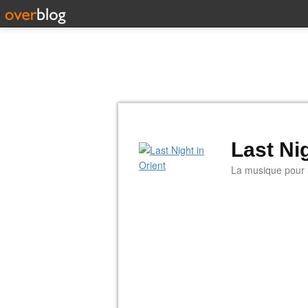
Last Nig
La musique pour la