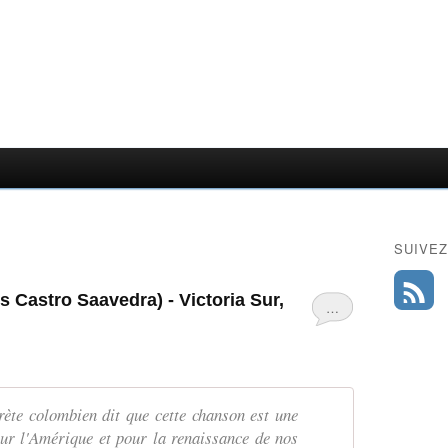
SUIVEZ
s Castro Saavedra) - Victoria Sur,
…
rète colombien dit que cette chanson est une
ur l'Amérique et pour la renaissance de nos