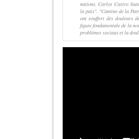
nations. Carlos Castro Saav
la paix". "Camino de la Patr
ont souffert des douleurs d
figure fondamentale de la no
problèmes sociaux et la doul