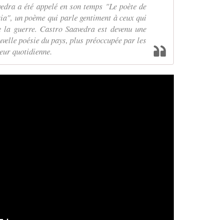
edra a été appelé en son temps "Le poète de
ia", un poème qui parle gentiment à ceux qui
e la guerre. Castro Saavedra est devenu une
uvelle poésie du pays, plus préoccupée par les
eur quotidienne.