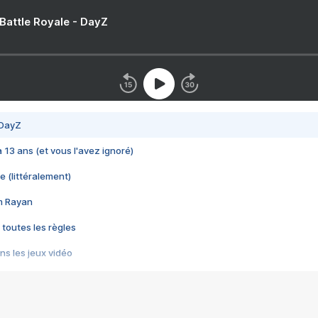
 Battle Royale - DayZ
 DayZ
 a 13 ans (et vous l'avez ignoré)
e (littéralement)
im Rayan
 toutes les règles
s les jeux vidéo
us choquant de Rockstar ? - Le scandale BULLY
e plus moche de Steam