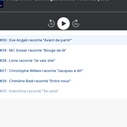
#30 : Eve Angeli raconte "Avant de partir"
#29 : MC Solaar raconte "Bouge de là"
28 : Lorie raconte "Je vais vite"
#27 : Christophe Willem raconte "Jacques a dit"
#26 : Chimène Badi raconte "Entre nous"
#25 : Indochine raconte "3e sexe"
#24 : Zaho raconte "C'est chelou"
#23 : Patrick Bruel raconte "Au café des délices"
#22 : Kyo raconte "Le chemin"