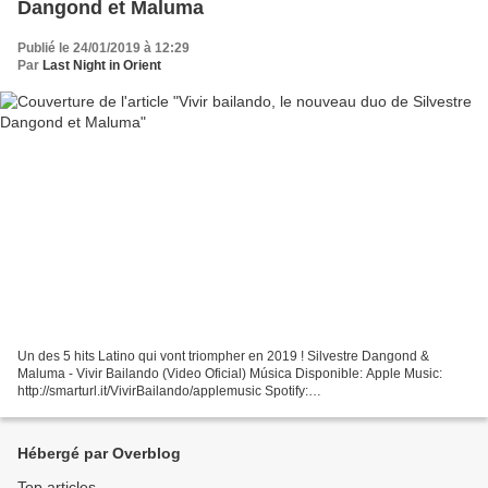
Dangond et Maluma
Publié le 24/01/2019 à 12:29
Par
Last Night in Orient
Un des 5 hits Latino qui vont triompher en 2019 ! Silvestre Dangond &
Maluma - Vivir Bailando (Video Oficial) Música Disponible: Apple Music:
http://smarturl.it/VivirBailando/applemusic Spotify:
http://smarturl.it/VivirBailando/spotify Amazon Music:
http://smarturl.it/VivirBailando/az...
Hébergé par Overblog
Top articles