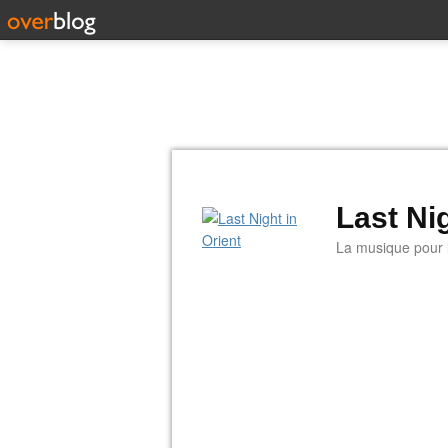
Last Nig
La musique pour la