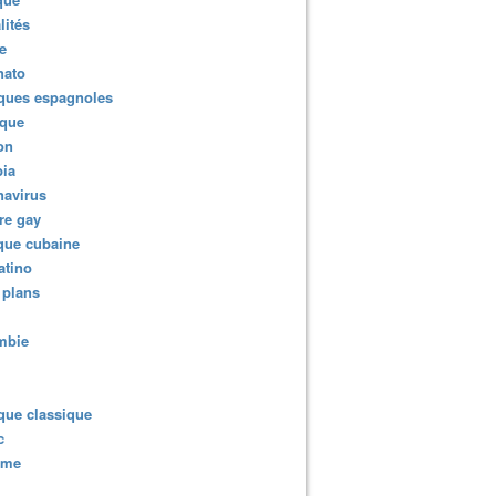
lités
e
nato
ques espagnoles
ique
ion
ia
navirus
re gay
que cubaine
atino
 plans
mbie
que classique
c
sme