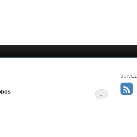
SUIVEZ
obos
…