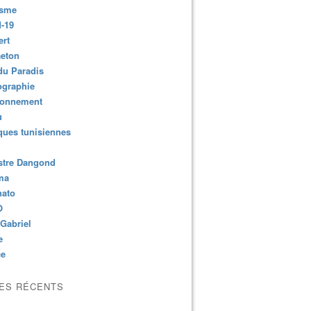
isme
-19
ert
aeton
du Paradis
ographie
ronnement
u
ues tunisiennes
stre Dangond
ma
nato
O
Gabriel
e
ce
LES RÉCENTS