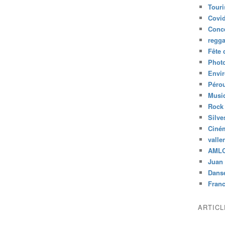
Tour
Covid
Conc
regg
Fête 
Phot
Envi
Péro
Musiq
Rock
Silve
Ciné
valle
AML
Juan 
Dans
Fran
ARTIC