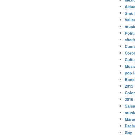
Actua
Smul
Valle
musi
Polit
citat
Cumb
Coro
Cultu
Musi
pop l
Bons
2015
Colo
2016
Salsa
musi
Maro
Raci
Gay