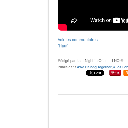
Voir les commentaires
[Haut]
Rédigé par
Last Night in Orient - LNO ©
Publié dans
#We Belong Together
,
#Los Lo
R