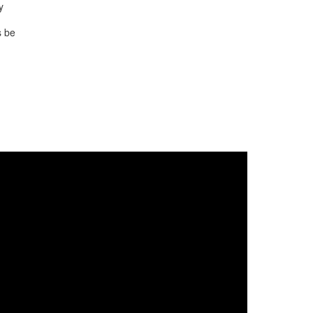
y
s be