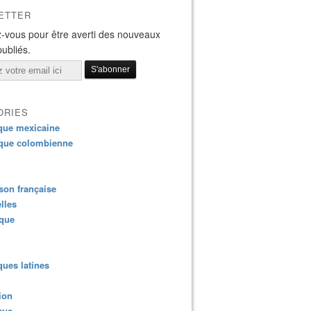
ETTER
-vous pour être averti des nouveaux
publiés.
ORIES
que mexicaine
que colombienne
on française
lles
ique
ues latines
ion
que