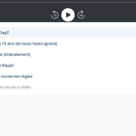
 DayZ
 a 13 ans (et vous l'avez ignoré)
e (littéralement)
im Rayan
 toutes les règles
s les jeux vidéo
us choquant de Rockstar ? - Le scandale BULLY
e plus moche de Steam
du RÊVE tourne au CAUCHEMAR
pendant 8 heures