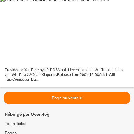
Provided to YouTube by IIP-DDSMooi, 't leven is mooi · Will TuraHet beste
van Will Tura 2℗ Jean Kluger nvReleased on: 2001-12-08Artist: Will
TuraComposer: Da...
Page suivante >
Hébergé par Overblog
Top articles
Pages