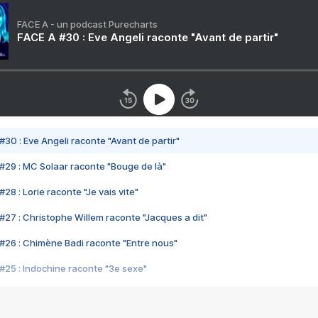
FACE A - un podcast Purecharts
FACE A #30 : Eve Angeli raconte "Avant de partir"
#30 : Eve Angeli raconte "Avant de partir"
#29 : MC Solaar raconte "Bouge de là"
28 : Lorie raconte "Je vais vite"
#27 : Christophe Willem raconte "Jacques a dit"
#26 : Chimène Badi raconte "Entre nous"
#25 : Indochine raconte "3e sexe"
#24 : Zaho raconte "C'est chelou"