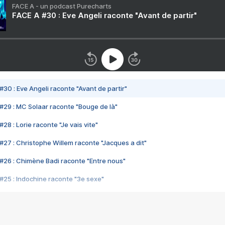
FACE A - un podcast Purecharts
FACE A #30 : Eve Angeli raconte "Avant de partir"
#30 : Eve Angeli raconte "Avant de partir"
#29 : MC Solaar raconte "Bouge de là"
28 : Lorie raconte "Je vais vite"
#27 : Christophe Willem raconte "Jacques a dit"
#26 : Chimène Badi raconte "Entre nous"
#25 : Indochine raconte "3e sexe"
#24 : Zaho raconte "C'est chelou"
#23 : Patrick Bruel raconte "Au café des délices"