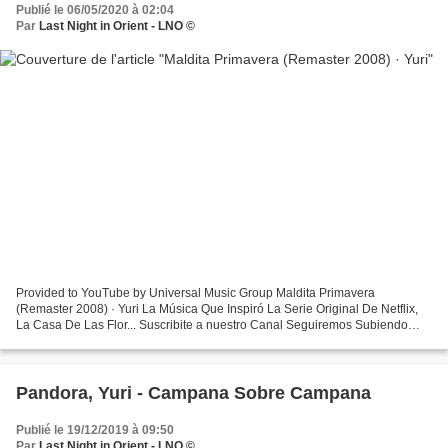
Publié le 06/05/2020 à 02:04
Par
Last Night in Orient - LNO ©
Provided to YouTube by Universal Music Group Maldita Primavera
(Remaster 2008) · Yuri La Música Que Inspiró La Serie Original De Netflix,
La Casa De Las Flor... Suscribite a nuestro Canal Seguiremos Subiendo
momentos de La Casa de Las Flores #LaCasadeLasFlores...
Pandora, Yuri - Campana Sobre Campana
Publié le 19/12/2019 à 09:50
Par
Last Night in Orient - LNO ©