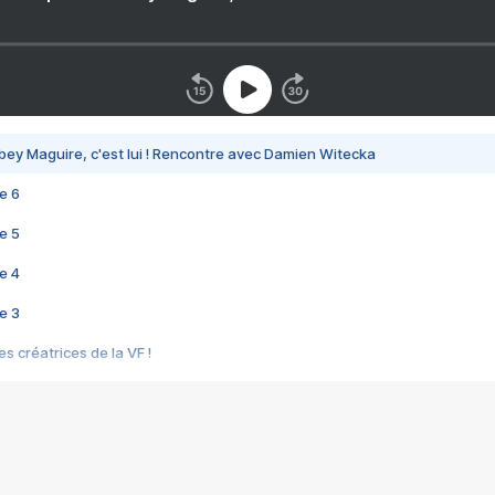
bey Maguire, c'est lui ! Rencontre avec Damien Witecka
e 6
e 5
e 4
e 3
s créatrices de la VF !
e 2
e 1
e Mektoub My Love arrive enfin ! Rencontre avec Shaïn Boumedine et Sal