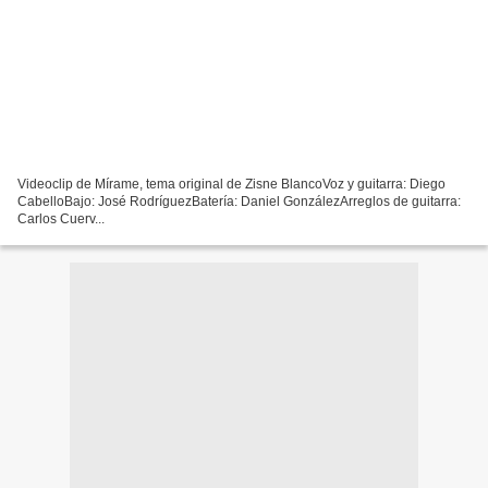
Videoclip de Mírame, tema original de Zisne BlancoVoz y guitarra: Diego
CabelloBajo: José RodríguezBatería: Daniel GonzálezArreglos de guitarra:
Carlos Cuerv...