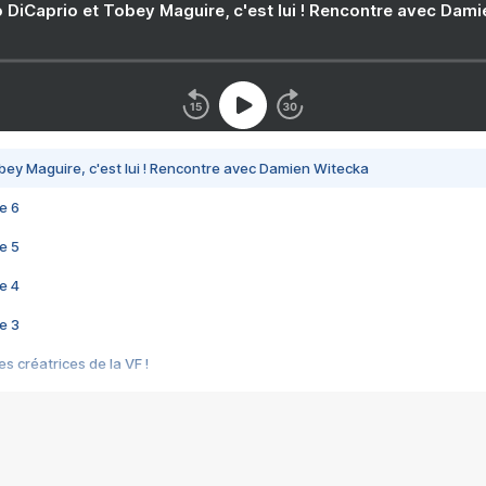
 DiCaprio et Tobey Maguire, c'est lui ! Rencontre avec Dam
bey Maguire, c'est lui ! Rencontre avec Damien Witecka
e 6
e 5
e 4
e 3
s créatrices de la VF !
e 2
e 1
e Mektoub My Love arrive enfin ! Rencontre avec Shaïn Boumedine et Sal