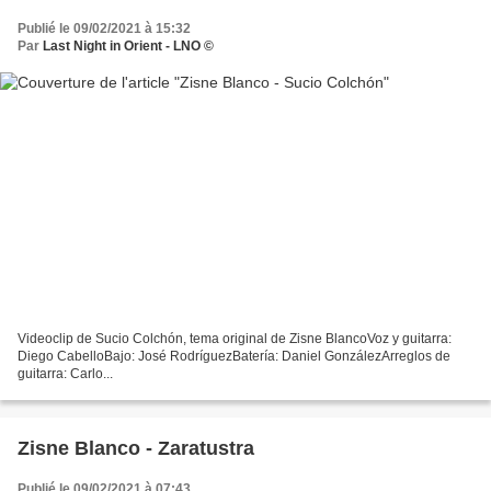
Publié le 09/02/2021 à 15:32
Par
Last Night in Orient - LNO ©
Videoclip de Sucio Colchón, tema original de Zisne BlancoVoz y guitarra:
Diego CabelloBajo: José RodríguezBatería: Daniel GonzálezArreglos de
guitarra: Carlo...
Zisne Blanco - Zaratustra
Publié le 09/02/2021 à 07:43