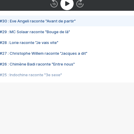
#30 : Eve Angeli raconte "Avant de partir"
#29 : MC Solaar raconte "Bouge de là"
28 : Lorie raconte "Je vais vite"
#27 : Christophe Willem raconte "Jacques a dit"
#26 : Chimène Badi raconte "Entre nous"
#25 : Indochine raconte "3e sexe"
#24 : Zaho raconte "C'est chelou"
#23 : Patrick Bruel raconte "Au café des délices"
#22 : Kyo raconte "Le chemin"
#21 : Nolwenn Leroy raconte "Cassé"
#20 : Patrick Hernandez raconte "Born to be alive"