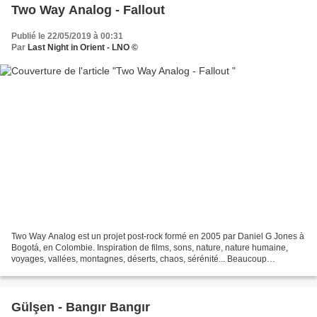
Two Way Analog - Fallout
Publié le 22/05/2019 à 00:31
Par
Last Night in Orient - LNO ©
Two Way Analog est un projet post-rock formé en 2005 par Daniel G Jones à
Bogotá, en Colombie. Inspiration de films, sons, nature, nature humaine,
voyages, vallées, montagnes, déserts, chaos, sérénité... Beaucoup
d’asphalte, de voyages et de nostalgie...
Gülşen - Bangır Bangır