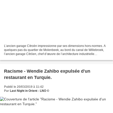
L’ancien garage Citroën impressionne par ses dimensions hors-normes. A
quelques pas du quartier de Molenbeek, au bord du canal de Willebroek,
l’ancien garage Citröen, chef d’œuvre de l’architecture industrielle
bruxelloise des années 1930, accueille depuis...
Racisme - Wendie Zahibo expulsée d'un
restaurant en Turquie.
Publié le 20/03/2019 à 11:42
Par
Last Night in Orient - LNO ©