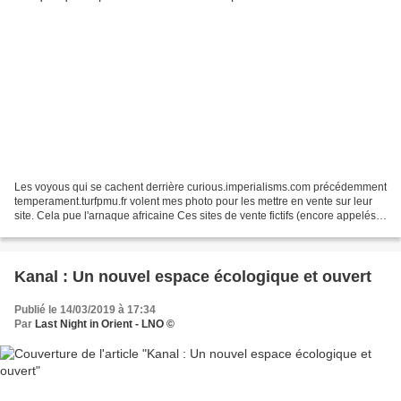
Les voyous qui se cachent derrière curious.imperialisms.com précédemment
temperament.turfpmu.fr volent mes photo pour les mettre en vente sur leur
site. Cela pue l'arnaque africaine Ces sites de vente fictifs (encore appelés
fake) sont des sites créés...
Kanal : Un nouvel espace écologique et ouvert
Publié le 14/03/2019 à 17:34
Par
Last Night in Orient - LNO ©