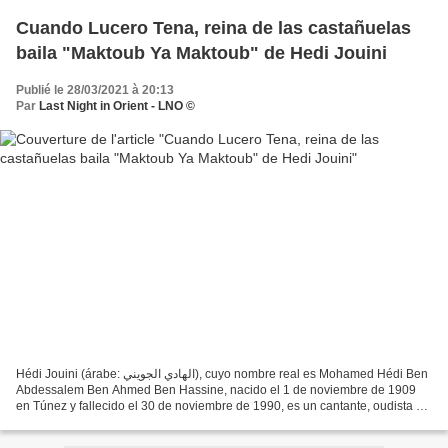
Cuando Lucero Tena, reina de las castañuelas
baila "Maktoub Ya Maktoub" de Hedi Jouini
Publié le 28/03/2021 à 20:13
Par
Last Night in Orient - LNO ©
Hédi Jouini (árabe: الهادي الجويني), cuyo nombre real es Mohamed Hédi Ben
Abdessalem Ben Ahmed Ben Hassine, nacido el 1 de noviembre de 1909
en Túnez y fallecido el 30 de noviembre de 1990, es un cantante, oudista y
compositor tunecino. Durante su dilatada...