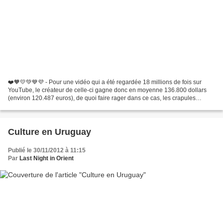
❤️🧡💛💚💙💜 - Pour une vidéo qui a été regardée 18 millions de fois sur
YouTube, le créateur de celle-ci gagne donc en moyenne 136.800 dollars
(environ 120.487 euros), de quoi faire rager dans ce cas, les crapules
homophobes. ❤️🧡💛💚💙💜 Bien avant Bilal Hassani,...
Culture en Uruguay
Publié le 30/11/2012 à 11:15
Par
Last Night in Orient