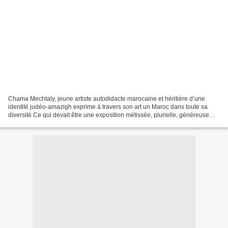
Chama Mechtaly, jeune artiste autodidacte marocaine et héritière d’une
identité judéo-amazigh exprime à travers son art un Maroc dans toute sa
diversité Ce qui devait être une exposition métissée, plurielle, généreuse
afin de montrer dans les règles de...