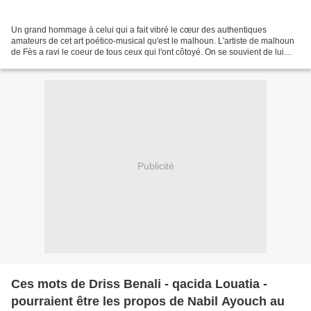
Un grand hommage à celui qui a fait vibré le cœur des authentiques
amateurs de cet art poético-musical qu'est le malhoun. L'artiste de malhoun
de Fès a ravi le coeur de tous ceux qui l'ont côtoyé. On se souvient de lui
quand il jouait du bendir, tarija,...
Publicité
Ces mots de Driss Benali - qacida Louatia -
pourraient être les propos de Nabil Ayouch au