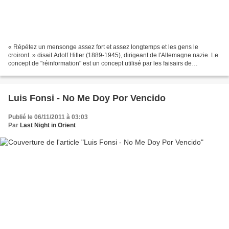
« Répétez un mensonge assez fort et assez longtemps et les gens le
croiront. » disait Adolf Hitler (1889-1945), dirigeant de l'Allemagne nazie. Le
concept de "réinformation" est un concept utilisé par les faisairs de
propagande de l'extrême-droite et...
Luis Fonsi - No Me Doy Por Vencido
Publié le 06/11/2011 à 03:03
Par
Last Night in Orient