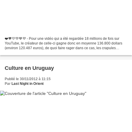
❤️🧡💛💚💙💜 - Pour une vidéo qui a été regardée 18 millions de fois sur
YouTube, le créateur de celle-ci gagne donc en moyenne 136.800 dollars
(environ 120.487 euros), de quoi faire rager dans ce cas, les crapules
homophobes. ❤️🧡💛💚💙💜 Bien avant Bilal Hassani,...
Culture en Uruguay
Publié le 30/11/2012 à 11:15
Par
Last Night in Orient