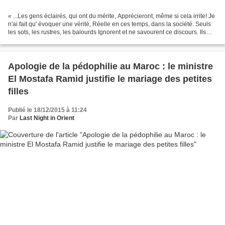
« ...Les gens éclairés, qui ont du mérite, Apprécieront, même si cela irrite! Je
n'ai fait qu' évoquer une vérité, Réelle en ces temps, dans la société. Seuls
les sots, les rustres, les balourds Ignorent et ne savourent ce discours. Ils
n'ont ni finesse...
Apologie de la pédophilie au Maroc : le ministre
El Mostafa Ramid justifie le mariage des petites
filles
Publié le 18/12/2015 à 11:24
Par
Last Night in Orient