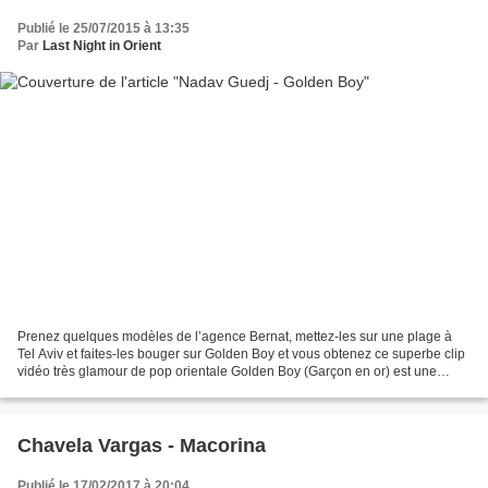
Publié le 25/07/2015 à 13:35
Par
Last Night in Orient
Prenez quelques modèles de l’agence Bernat, mettez-les sur une plage à
Tel Aviv et faites-les bouger sur Golden Boy et vous obtenez ce superbe clip
vidéo très glamour de pop orientale Golden Boy (Garçon en or) est une
chanson du chanteur israélien Nadav...
Chavela Vargas - Macorina
Publié le 17/02/2017 à 20:04