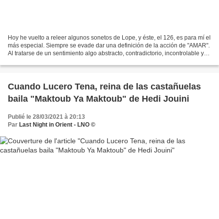
Hoy he vuelto a releer algunos sonetos de Lope, y éste, el 126, es para mí el
más especial. Siempre se evade dar una definición de la acción de "AMAR".
Al tratarse de un sentimiento algo abstracto, contradictorio, incontrolable y
con altibajos nadie ha...
Cuando Lucero Tena, reina de las castañuelas
baila "Maktoub Ya Maktoub" de Hedi Jouini
Publié le 28/03/2021 à 20:13
Par
Last Night in Orient - LNO ©