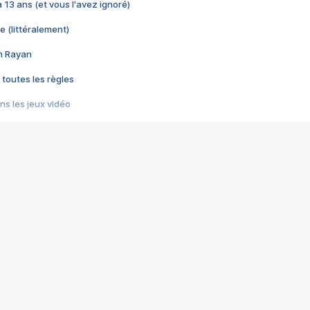
 a 13 ans (et vous l'avez ignoré)
e (littéralement)
im Rayan
 toutes les règles
s les jeux vidéo
us choquant de Rockstar ? - Le scandale BULLY
e plus moche de Steam
du RÊVE tourne au CAUCHEMAR
pendant 8 heures
it… à tort
umiliés par un jeu vidéo
ire - Final Fantasy 8
ti un empire - Age of Empires