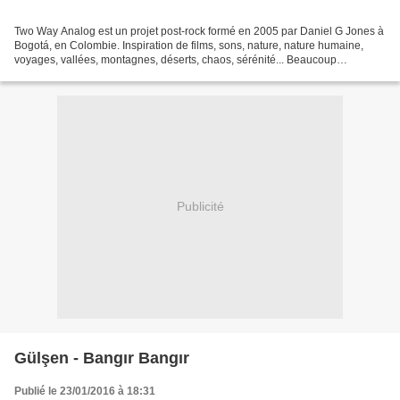
Two Way Analog est un projet post-rock formé en 2005 par Daniel G Jones à
Bogotá, en Colombie. Inspiration de films, sons, nature, nature humaine,
voyages, vallées, montagnes, déserts, chaos, sérénité... Beaucoup
d’asphalte, de voyages et de nostalgie...
Publicité
Gülşen - Bangır Bangır
Publié le 23/01/2016 à 18:31