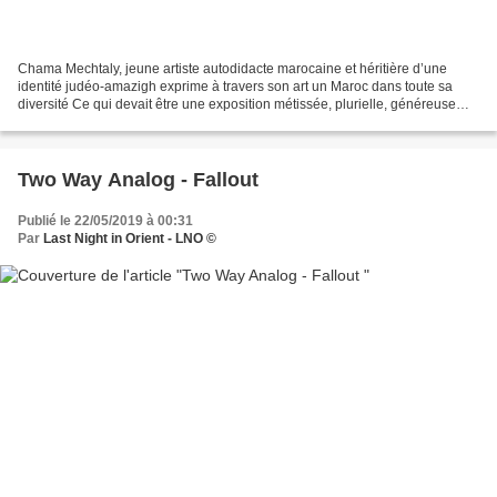
Chama Mechtaly, jeune artiste autodidacte marocaine et héritière d’une
identité judéo-amazigh exprime à travers son art un Maroc dans toute sa
diversité Ce qui devait être une exposition métissée, plurielle, généreuse
afin de montrer dans les règles de...
Two Way Analog - Fallout
Publié le 22/05/2019 à 00:31
Par
Last Night in Orient - LNO ©