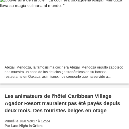
Abigail Mendoza, la famosisima cocinera Abigail Mendoza orgullo zapoteco
nos muestra un poco de las delicias gastronómicas en su famoso
restaurante en Oaxaca, así mismo, nos comparte que ha servido a
personalidades como Jim Carter, Mel Gibson y Anthony...
Les animateurs de l'hôtel Caribbean Village
Agador Resort n'auraient pas été payés depuis
deux mois. Des touristes belges en otage
Publié le 30/07/2017 à 12:24
Par
Last Night in Orient