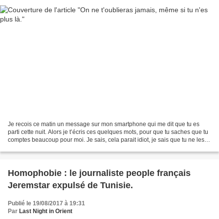
Je recois ce matin un message sur mon smartphone qui me dit que tu es
parti cette nuit. Alors je t’écris ces quelques mots, pour que tu saches que tu
comptes beaucoup pour moi. Je sais, cela parait idiot, je sais que tu ne les
liras pas, c’est un peu...
Homophobie : le journaliste people français
Jeremstar expulsé de Tunisie.
Publié le 19/08/2017 à 19:31
Par
Last Night in Orient