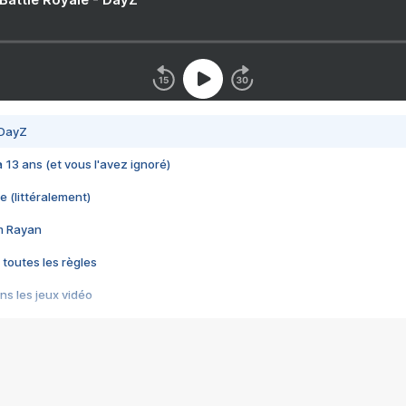
 DayZ
 a 13 ans (et vous l'avez ignoré)
e (littéralement)
im Rayan
 toutes les règles
s les jeux vidéo
us choquant de Rockstar ? - Le scandale BULLY
e plus moche de Steam
du RÊVE tourne au CAUCHEMAR