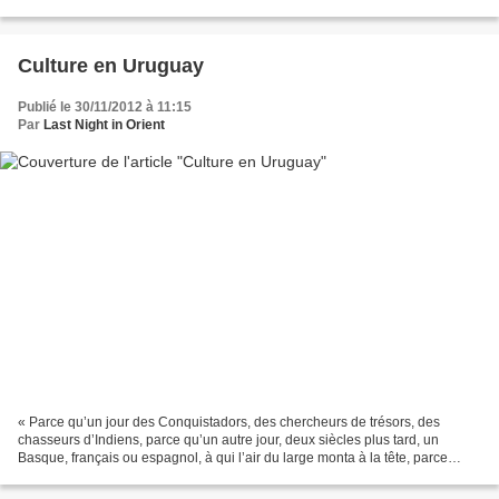
homophobes. ❤️🧡💛💚💙💜 Bien avant Bilal Hassani,...
Culture en Uruguay
Publié le 30/11/2012 à 11:15
Par
Last Night in Orient
« Parce qu’un jour des Conquistadors, des chercheurs de trésors, des
chasseurs d’Indiens, parce qu’un autre jour, deux siècles plus tard, un
Basque, français ou espagnol, à qui l’air du large monta à la tête, parce
qu’un Russe, ou un Portugais, […] un...