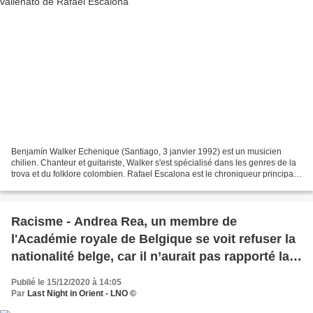
Benjamín Walker Echenique (Santiago, 3 janvier 1992) est un musicien
chilien. Chanteur et guitariste, Walker s'est spécialisé dans les genres de la
trova et du folklore colombien. Rafael Escalona est le chroniqueur principal
de la musique vallenata Tout...
Racisme - Andrea Rea, un membre de
l'Académie royale de Belgique se voit refuser la
nationalité belge, car il n’aurait pas rapporté la
preuve de son intégration dans la société belge.
Publié le 15/12/2020 à 14:05
Par
Last Night in Orient - LNO ©