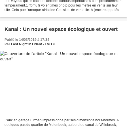
Les voyous qui se cachent derrière curious.imperialisms.com précédemment
temperament.turfpmu.fr volent mes photo pour les mettre en vente sur leur
site. Cela pue l'arnaque africaine Ces sites de vente fictifs (encore appelés
fake) sont des sites créés...
Kanal : Un nouvel espace écologique et ouvert
Publié le 14/03/2019 à 17:34
Par
Last Night in Orient - LNO ©
L’ancien garage Citroën impressionne par ses dimensions hors-normes. A
quelques pas du quartier de Molenbeek, au bord du canal de Willebroek,