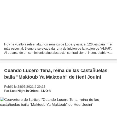
Hoy he vuelto a releer algunos sonetos de Lope, y éste, el 126, es para mí el
más especial. Siempre se evade dar una definición de la acción de "AMAR".
Al tratarse de un sentimiento algo abstracto, contradictorio, incontrolable y
con altibajos nadie ha...
Cuando Lucero Tena, reina de las castañuelas
baila "Maktoub Ya Maktoub" de Hedi Jouini
Publié le 28/03/2021 à 20:13
Par
Last Night in Orient - LNO ©