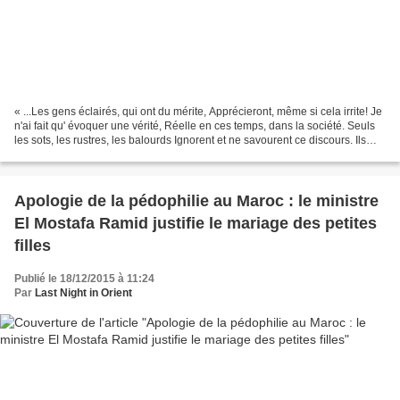
« ...Les gens éclairés, qui ont du mérite, Apprécieront, même si cela irrite! Je
n'ai fait qu' évoquer une vérité, Réelle en ces temps, dans la société. Seuls
les sots, les rustres, les balourds Ignorent et ne savourent ce discours. Ils
n'ont ni finesse...
Apologie de la pédophilie au Maroc : le ministre
El Mostafa Ramid justifie le mariage des petites
filles
Publié le 18/12/2015 à 11:24
Par
Last Night in Orient