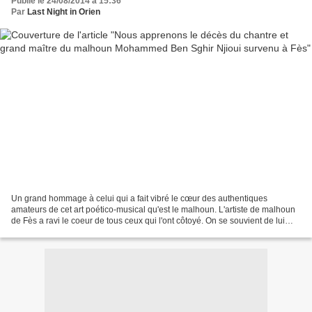
Publié le 24/08/2014 à 15:36
Par
Last Night in Orien
Un grand hommage à celui qui a fait vibré le cœur des authentiques
amateurs de cet art poético-musical qu'est le malhoun. L'artiste de malhoun
de Fès a ravi le coeur de tous ceux qui l'ont côtoyé. On se souvient de lui
quand il jouait du bendir, tarija,...