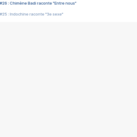
#26 : Chimène Badi raconte "Entre nous"
#25 : Indochine raconte "3e sexe"
#24 : Zaho raconte "C'est chelou"
#23 : Patrick Bruel raconte "Au café des délices"
#22 : Kyo raconte "Le chemin"
#21 : Nolwenn Leroy raconte "Cassé"
#20 : Patrick Hernandez raconte "Born to be alive"
#19 : Lorie raconte "Près de moi"
#18 : Michael Jones raconte "A nos actes manqués" (avec Jean-Jacque
#17 : Khaled raconte "Aïcha"
#16 : Corneille raconte "Parce qu'on vient de loin"
#15 : Indochine raconte "L'aventurier"
14 : Lorie raconte "Sur un air latino"