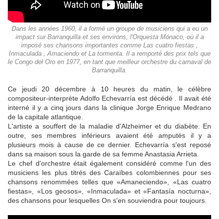
Dans les années 1960, il a formé un groupe de musiciens qui a eu un
impact sur Barranquilla et ses environs, l'Orquesta Mónaco, où il a
imposé ses chansons importantes comme Las cuatro fiestas ,
Inmaculada , Amaciendo et La tormenta. Il a remporté des prix tels que
le Congo del Oro en 1977, en tant que meilleur orchestre du carnaval de
Barranquilla.
Ce jeudi 20 décembre à 10 heures du matin, le célèbre
compositeur-interprète Adolfo Echevarría est décédé . Il avait été
interné il y a cinq jours dans la clinique Jorge Enrique Medrano
de la capitale atlantique.
L'artiste a souffert de la maladie d'Alzheimer et du diabète. En
outre, ses membres inférieurs avaient été amputés il y a
plusieurs mois à cause de ce dernier. Echevarría s'est reposé
dans sa maison sous la garde de sa femme Anastasia Arrieta.
Le chef d'orchestre était également considéré comme l'un des
musiciens les plus titrés des Caraïbes colombiennes pour ses
chansons renommées telles que «Amaneciendo», «Las cuatro
fiestas», «Los geosos», «Inmaculada» et «Fantasía nocturna»,
des chansons pour lesquelles On s'en souviendra pour toujours.