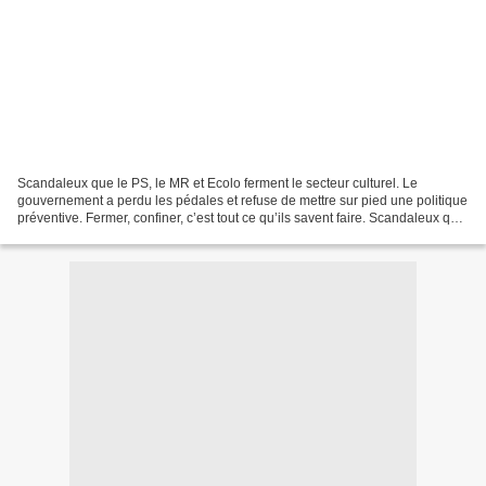
Scandaleux que le PS, le MR et Ecolo ferment le secteur culturel. Le
gouvernement a perdu les pédales et refuse de mettre sur pied une politique
préventive. Fermer, confiner, c’est tout ce qu’ils savent faire. Scandaleux que
le PS, le MR et Ecolo ferment...