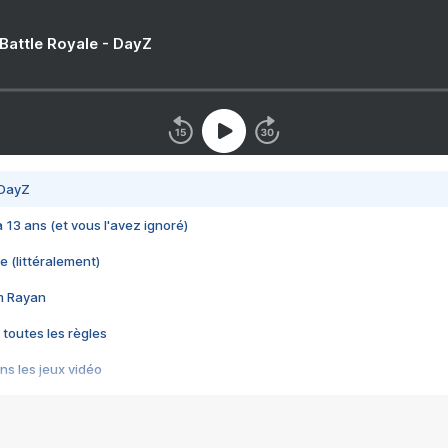
 Battle Royale - DayZ
 DayZ
 a 13 ans (et vous l'avez ignoré)
e (littéralement)
im Rayan
 toutes les règles
s les jeux vidéo
us choquant de Rockstar ? - Le scandale BULLY
e plus moche de Steam