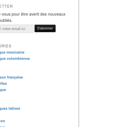
ETTER
-vous pour être averti des nouveaux
publiés.
ORIES
que mexicaine
que colombienne
on française
lles
ique
ues latines
ion
que