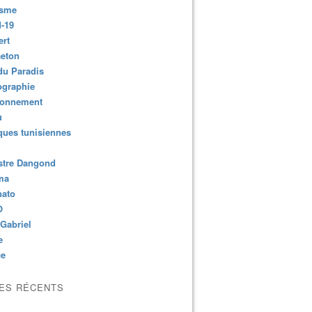
isme
-19
ert
aeton
du Paradis
ographie
ronnement
u
ues tunisiennes
stre Dangond
ma
nato
O
Gabriel
e
ce
LES RÉCENTS