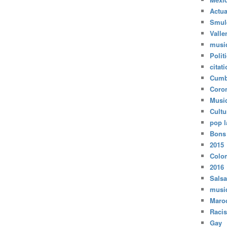
Actua
Smul
Valle
musi
Polit
citat
Cumb
Coro
Musi
Cultu
pop l
Bons
2015
Colo
2016
Salsa
musi
Maro
Raci
Gay