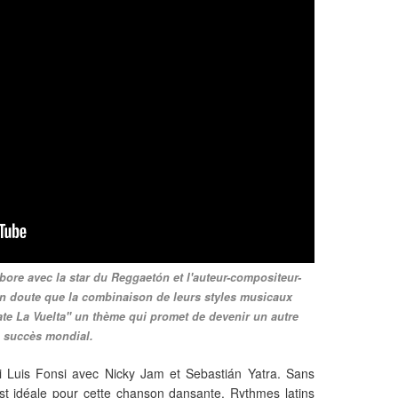
abore avec la star du Reggaetón et l'auteur-compositeur-
cun doute que la combinaison de leurs styles musicaux
Date La Vuelta" un thème qui promet de devenir un autre
succès mondial.
ni Luis Fonsi avec Nicky Jam et Sebastián Yatra. Sans
est idéale pour cette chanson dansante. Rythmes latins