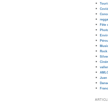
Tour
Covid
Conc
regg
Fête 
Phot
Envi
Péro
Musiq
Rock
Silve
Ciné
valle
AML
Juan 
Dans
Fran
ARTIC