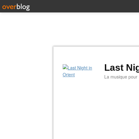
Last Nig
La musique pour la