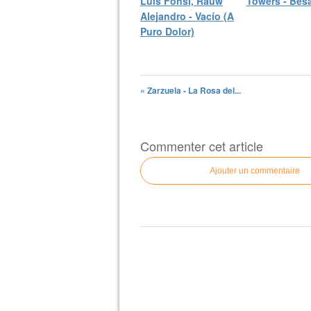
Luis Fonsi, Rauw
Towers - Bés
Alejandro - Vacío (A
Puro Dolor)
« Zarzuela - La Rosa del...
Commenter cet article
Ajouter un commentaire