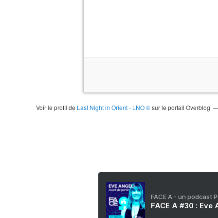
Voir le profil de
Last Night in Orient - LNO ©
sur le portail Overblog
FACE A - un podcast 
FACE A #30 : Eve A