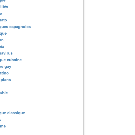
lités
e
nato
ques espagnoles
ique
ion
ia
navirus
que cubaine
re gay
atino
 plans
mbie
que classique
c
sme