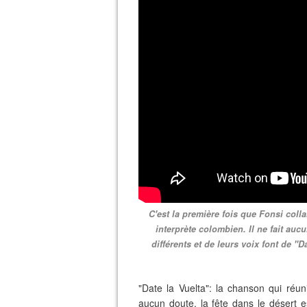
C'est la première fois que Fonsi coll
interprète colombien. Il ne fait au
différents et de leurs voix font de "
"Date la Vuelta": la chanson qui réu
aucun doute, la fête dans le désert 