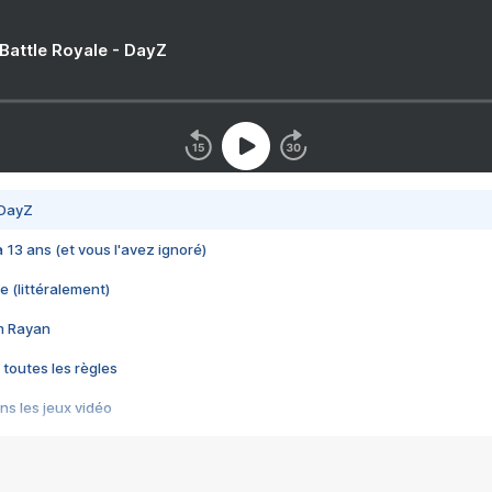
 Battle Royale - DayZ
 DayZ
 a 13 ans (et vous l'avez ignoré)
e (littéralement)
im Rayan
 toutes les règles
s les jeux vidéo
us choquant de Rockstar ? - Le scandale BULLY
e plus moche de Steam