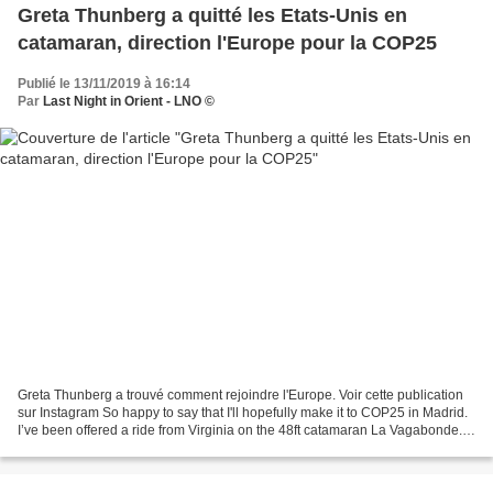
Greta Thunberg a quitté les Etats-Unis en
catamaran, direction l'Europe pour la COP25
Publié le 13/11/2019 à 16:14
Par
Last Night in Orient - LNO ©
Greta Thunberg a trouvé comment rejoindre l'Europe. Voir cette publication
sur Instagram So happy to say that I'll hopefully make it to COP25 in Madrid.
I’ve been offered a ride from Virginia on the 48ft catamaran La Vagabonde.
The Australians @riley.whitelum...