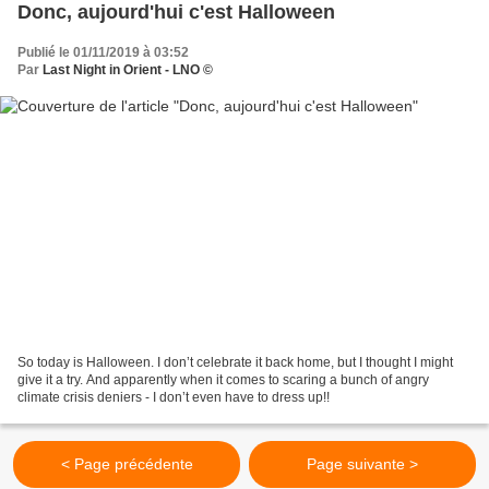
Donc, aujourd'hui c'est Halloween
Publié le 01/11/2019 à 03:52
Par
Last Night in Orient - LNO ©
So today is Halloween. I don’t celebrate it back home, but I thought I might
give it a try. And apparently when it comes to scaring a bunch of angry
climate crisis deniers - I don’t even have to dress up!!
< Page précédente
Page suivante >