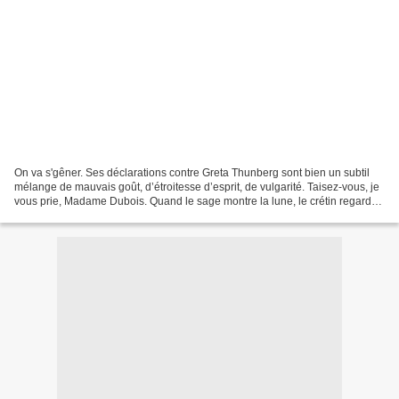
On va s'gêner. Ses déclarations contre Greta Thunberg sont bien un subtil
mélange de mauvais goût, d’étroitesse d’esprit, de vulgarité. Taisez-vous, je
vous prie, Madame Dubois. Quand le sage montre la lune, le crétin regarde
le doigt. Greta ne soyez...