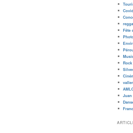
Tour
Covid
Conc
regg
Fête 
Phot
Envi
Péro
Musiq
Rock
Silve
Ciné
valle
AML
Juan 
Dans
Fran
ARTIC