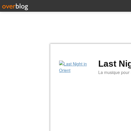
Last Nig
La musique pour la