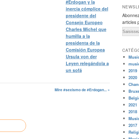
#Erdogan y la
NEWSL
inercia cómplice del
Abonnez
presidente del
articles 
Consejo Europeo
Charles Michel que
Email
humilla a la
presidenta de la
Comisión Europea
CATÉG
Ursula von der
Musi
Leyen relegándola a
musi
un sofá
2019
2020
Chans
Mire #sexismo de #Erdogan... »
Bruxe
Belg
2021
2018
Musiq
2017
Relig
Mexi