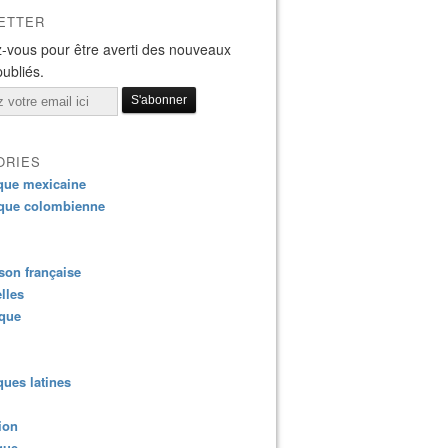
ETTER
-vous pour être averti des nouveaux
publiés.
ORIES
que mexicaine
que colombienne
on française
lles
ique
ues latines
ion
que