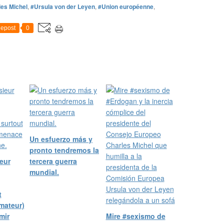
es Michel
,
#Ursula von der Leyen
,
#Union européenne
,
epost
0
Un esfuerzo más y
pronto tendremos la
eur
tercera guerra
mundial.
t
mateur)
mir
Mire #sexismo de