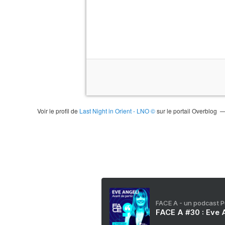
Voir le profil de
Last Night in Orient - LNO ©
sur le portail Overblog
FACE A - un podcast 
FACE A #30 : Eve A