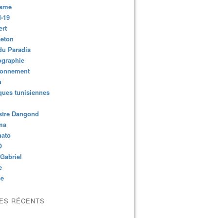
isme
-19
ert
aeton
du Paradis
ographie
ronnement
u
ues tunisiennes
stre Dangond
ma
nato
O
Gabriel
e
ce
LES RÉCENTS