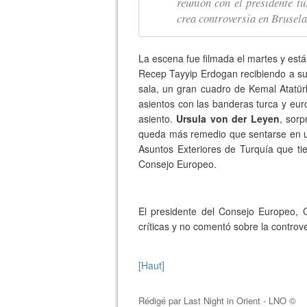
reunión con el presidente t
crea controversia en Brusela
La escena fue filmada el martes y est
Recep Tayyip Erdogan recibiendo a sus
sala, un gran cuadro de Kemal Atatür
asientos con las banderas turca y eu
asiento.
Ursula von der Leyen
, sor
queda más remedio que sentarse en un s
Asuntos Exteriores de Turquía que ti
Consejo Europeo.
El presidente del Consejo Europeo, C
críticas y no comentó sobre la controve
[Haut]
Rédigé par
Last Night in Orient - LNO ©