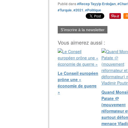
Publié dans
#Recep Tayyip Erdoğan
,
#Charl
#Turquie
,
#2021
,
#Politique
R
S'inscrire à la newsletter
Vous aimerez aussi :
Le Conseil européen
prône une «
économie de guerre
»
Quand Monsi
Patate 🥔
(mouvement
réformateur e
surtout défor
menace Vladi