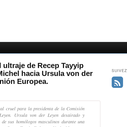
ultraje de Recep Tayyip
SUIVEZ
ichel hacia Ursula von der
Unión Europea.
cal cruel para la presidenta de la Comisión
Leyen. Ursula von der Leyen desairado y
s de sus homólogos masculinos durante una