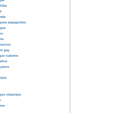
lités
e
nato
ques espagnoles
ique
ion
ia
navirus
re gay
que cubaine
atino
 plans
mbie
que classique
c
sme