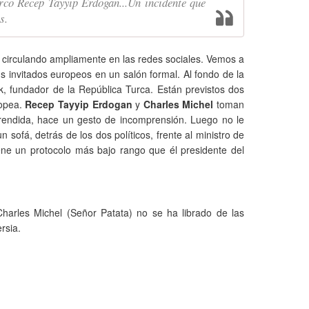
urco Recep Tayyip Erdogan...Un incidente que
s.
á circulando ampliamente en las redes sociales. Vemos a
 invitados europeos en un salón formal. Al fondo de la
k, fundador de la República Turca. Están previstos dos
ropea.
Recep Tayyip Erdogan
y
Charles Michel
toman
prendida, hace un gesto de incomprensión. Luego no le
ofá, detrás de los dos políticos, frente al ministro de
ene un protocolo más bajo rango que él presidente del
harles Michel (Señor Patata) no se ha librado de las
rsia.