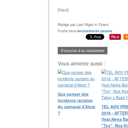
[Haut]
Rédigé par
Last Night in Orient
Publié dans
#événements passés
R
S'inscrire à la newsletter
Vous aimerez aussi :
Que penser des
incidents racistes
du carnaval d'Alost
TEL AVIV PRI
?
2018 - AFTE
(feat.Netta Ba
"Toy", Noa Kir