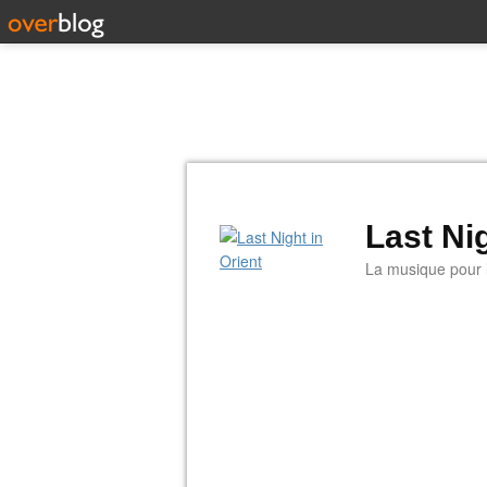
Last Nig
La musique pour la