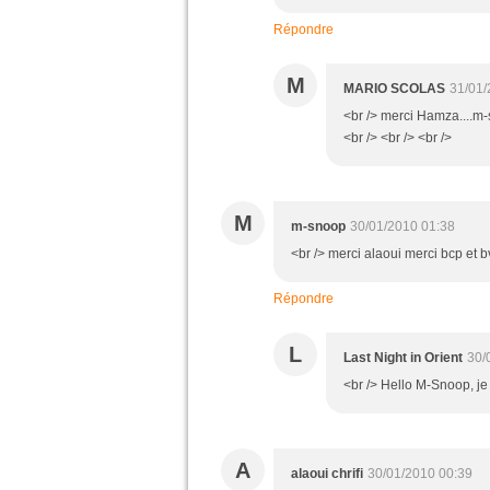
Répondre
M
MARIO SCOLAS
31/01/
<br /> merci Hamza....m-
<br /> <br /> <br />
M
m-snoop
30/01/2010 01:38
<br /> merci alaoui merci bcp et 
Répondre
L
Last Night in Orient
30/
<br /> Hello M-Snoop, je va
A
alaoui chrifi
30/01/2010 00:39