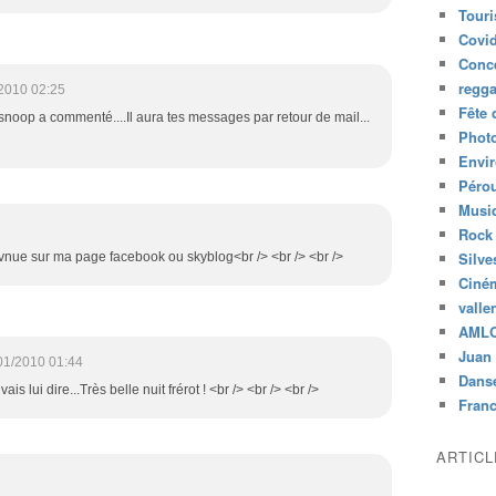
Tour
Covid
Conc
regg
2010 02:25
Fête 
snoop a commenté....Il aura tes messages par retour de mail...
Phot
Envi
Péro
Musiq
Rock
Silve
bvnue sur ma page facebook ou skyblog<br /> <br /> <br />
Ciné
valle
AML
Juan 
01/2010 01:44
Dans
is lui dire...Très belle nuit frérot ! <br /> <br /> <br />
Fran
ARTIC