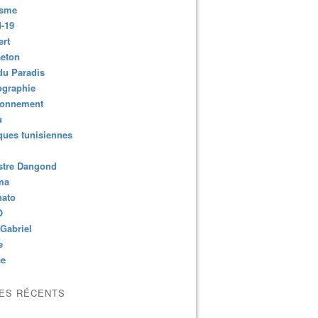
isme
-19
ert
aeton
du Paradis
ographie
ronnement
u
ues tunisiennes
stre Dangond
ma
nato
O
Gabriel
e
ce
LES RÉCENTS