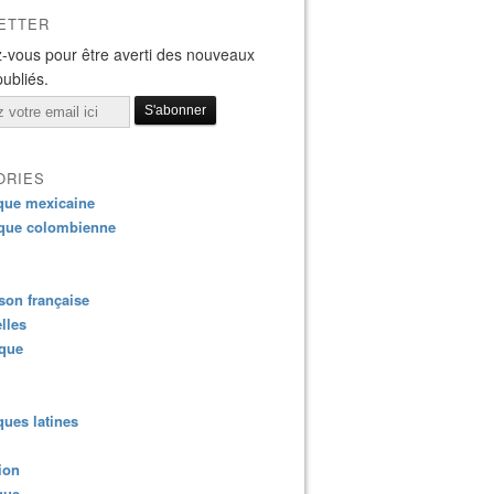
ETTER
-vous pour être averti des nouveaux
publiés.
ORIES
que mexicaine
que colombienne
on française
lles
ique
ues latines
ion
que