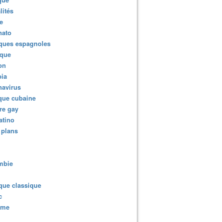
lités
e
nato
ques espagnoles
ique
ion
ia
navirus
que cubaine
re gay
atino
 plans
mbie
que classique
c
sme