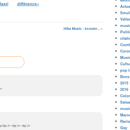
Basti
différence»
Actua
Smul
Valle
musi
Hiba Music - écouter... »
Polit
citat
Cumb
Coro
Musi
Cultu
pop l
Bons
2015
2016
/>
Colo
Salsa
musi
Maro
Raci
<br /> <br /> <br />
Gay