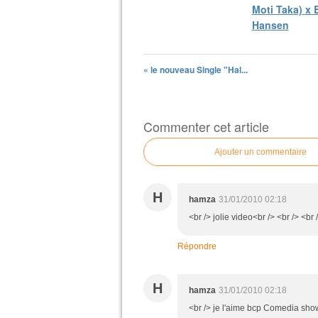
Moti Taka) x 
Hansen
« le nouveau Single "Hal...
Commenter cet article
Ajouter un commentaire
H
hamza
31/01/2010 02:18
<br /> jolie video<br /> <br /> <br 
Répondre
H
hamza
31/01/2010 02:18
<br /> je l'aime bcp Comedia show