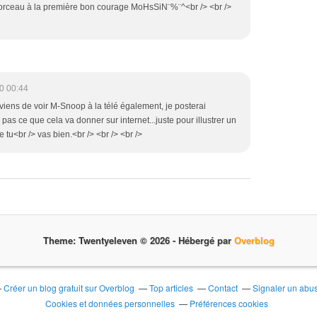
morceau à la première bon courage MoHsSiN¨%¨^<br /> <br />
0 00:44
 viens de voir M-Snoop à la télé également, je posterai
 pas ce que cela va donner sur internet...juste pour illustrer un
 tu<br /> vas bien.<br /> <br /> <br />
Theme: Twentyeleven © 2026 -
Hébergé par
Overblog
Créer un blog gratuit sur Overblog
Top articles
Contact
Signaler un abu
Cookies et données personnelles
Préférences cookies