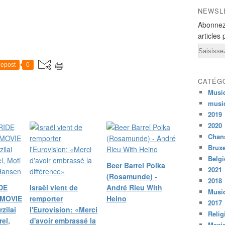
NEWSL
Abonnez
articles 
Email
epost
0
CATÉG
Musi
musi
2019
2020
Chans
Bruxe
Belg
Beer Barrel Polka
2021
(Rosamunde) -
2018
DE
Israël vient de
André Rieu With
Musiq
RMOVIE
remporter
Heino
2017
rzilai
l'Eurovision: «Merci
Relig
el,
d'avoir embrassé la
Mexi