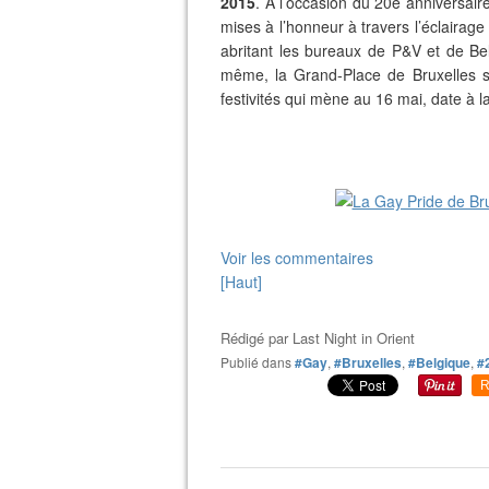
2015
. À l’occasion du 20e anniversaire
mises à l’honneur à travers l’éclairage
abritant les bureaux de P&V et de Bel
même, la Grand-Place de Bruxelles s’
festivités qui mène au 16 mai, date à l
Voir les commentaires
[Haut]
Rédigé par
Last Night in Orient
Publié dans
#Gay
,
#Bruxelles
,
#Belgique
,
#
R