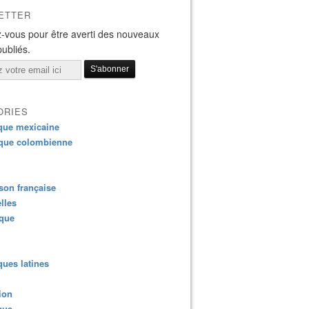
ETTER
-vous pour être averti des nouveaux
publiés.
ORIES
que mexicaine
que colombienne
on française
lles
ique
ues latines
ion
que