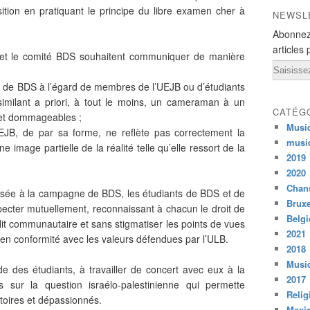
ition en pratiquant le principe du libre examen cher à
NEWSL
Abonnez
articles 
B et le comité BDS souhaitent communiquer de manière
Email
ts de BDS à l’égard de membres de l’UEJB ou d’étudiants
ssimilant a priori, à tout le moins, un cameraman à un
CATÉG
s et dommageables ;
Musi
UEJB, de par sa forme, ne reflète pas correctement la
musi
 image partielle de la réalité telle qu’elle ressort de la
2019
2020
Chans
sée à la campagne de BDS, les étudiants de BDS et de
Bruxe
specter mutuellement, reconnaissant à chacun le droit de
Belg
lit communautaire et sans stigmatiser les points de vues
2021
er en conformité avec les valeurs défendues par l’ULB.
2018
Musiq
e des étudiants, à travailler de concert avec eux à la
2017
 sur la question israélo-palestinienne qui permette
Relig
toires et dépassionnés.
Mexi