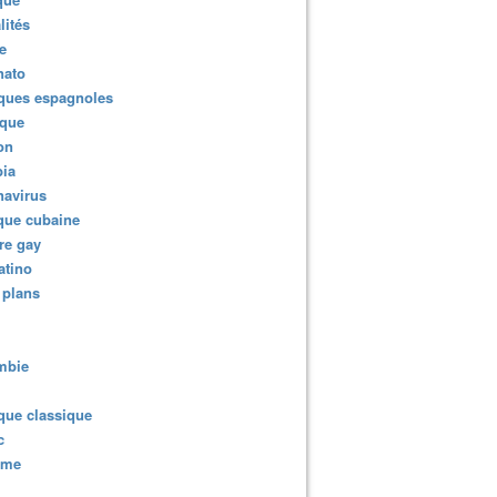
lités
e
nato
ques espagnoles
ique
ion
ia
navirus
que cubaine
re gay
atino
 plans
mbie
que classique
c
sme