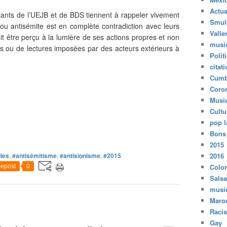
Actua
udiants de l’UEJB et de BDS tiennent à rappeler vivement
Smul
 ou antisémite est en complète contradiction avec leurs
Valle
t être perçu à la lumière de ses actions propres et non
musi
rs ou de lectures imposées par des acteurs extérieurs à
Polit
citat
Cumb
Coro
Musi
Cultu
pop l
Bons
2015
les
,
#antisémitisme
,
#antisionisme
,
#2015
2016
Colo
epost
0
Salsa
musi
Maro
Raci
Gay