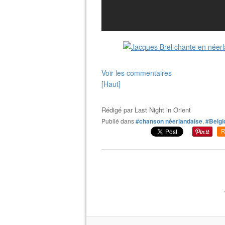
Voir les commentaires
[Haut]
Rédigé par
Last Night in Orient
Publié dans
#chanson néerlandaise
,
#Belgi
R