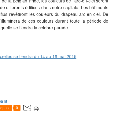
 de la Belgian Pride, les couleurs de l’arc-en-ciel seront
 de différents édifices dans notre capitale. Les bâtiments
fius revêtiront les couleurs du drapeau arc-en-ciel. De
illuminera de ces couleurs durant toute la période de
aquelle se tiendra la célèbre parade.
2015
epost
0