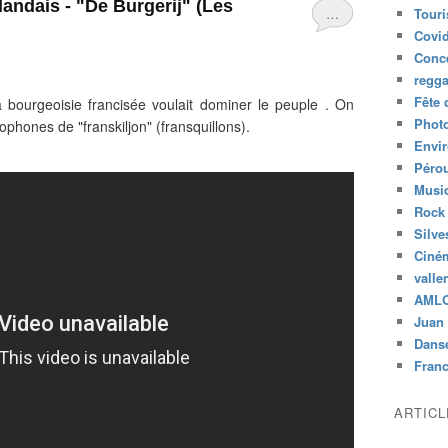
andais - "De Burgerij" (Les
…
Tour
Covid
Conc
regg
Fête 
ourgeoisie francisée voulait dominer le peuple . On
Phot
ophones de "franskiljon" (fransquillons).
Envi
Péro
Musiq
Rock
Silve
Ciné
valle
AML
Juan 
Dans
Fran
ARTIC