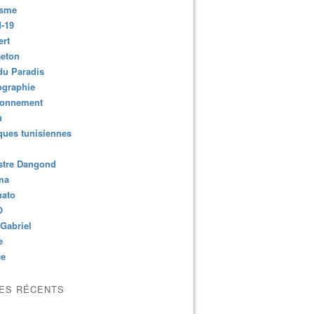
isme
-19
ert
aeton
du Paradis
ographie
ronnement
u
ues tunisiennes
stre Dangond
ma
nato
O
Gabriel
e
ce
LES RÉCENTS