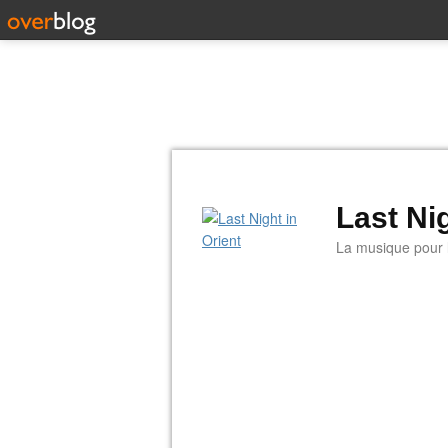
Last Nig
La musique pour la