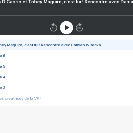
 DiCaprio et Tobey Maguire, c'est lui ! Rencontre avec Dam
bey Maguire, c'est lui ! Rencontre avec Damien Witecka
e 6
e 5
e 4
e 3
s créatrices de la VF !
e 2
e 1
e Mektoub My Love arrive enfin ! Rencontre avec Shaïn Boumedine et Sal