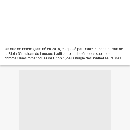
Un duo de boléro-glam né en 2018, composé par Daniel Zepeda et Iván de
la Rioja S'inspirant du langage traditionnel du boléro, des sublimes
chromatismes romantiques de Chopin, de la magie des synthétiseurs, des
samplers et du légendaire psychédélisme...