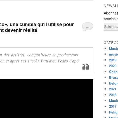
NEWSL
Abonnez
articles 
o», une cumbia qu'il utilise pour
Email
…
t devenir réalité
CATÉG
Musi
n des artistes, compositeurs et producteurs
musi
2019
tion et après ses succès Tutu avec Pedro Capó
2020
Chans
Bruxe
Belg
2021
2018
Musiq
2017
Relig
Mexi