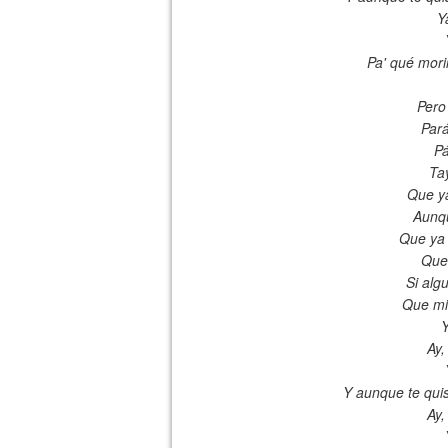
Y
Pa' qué morir
Pero
Par
Pá
Tay
Que ya
Aunqu
Que ya 
Que 
Si alg
Que mi 
Y
Ay,
Y aunque te qui
Ay,