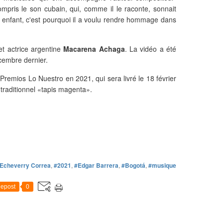
ompris le son cubain, qui, comme il le raconte, sonnait
t enfant, c'est pourquoi il a voulu rendre hommage dans
t actrice argentine
Macarena Achaga
. La vidéo a été
cembre dernier.
Premios Lo Nuestro en 2021, qui sera livré le 18 février
traditionnel «tapis magenta».
Echeverry Correa
,
#2021
,
#Edgar Barrera
,
#Bogotá
,
#musique
epost
0