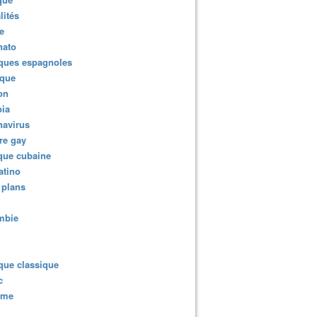
lités
e
nato
ques espagnoles
ique
ion
ia
navirus
re gay
que cubaine
atino
 plans
mbie
que classique
c
sme