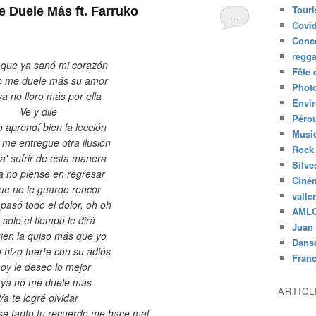
Tour
e Duele Más ft. Farruko
…
Covid
Conc
regg
e que ya sanó mi corazón
Fête 
 me duele más su amor
Phot
a no lloro más por ella
Envi
Ve y dile
Péro
 aprendí bien la lección
Musiq
me entregue otra ilusión
Rock
pa' sufrir de esta manera
Silve
 no piense en regresar
Ciné
e no le guardo rencor
valle
pasó todo el dolor, oh oh
AML
solo el tiempo le dirá
Juan 
uien la quiso más que yo
Dans
hizo fuerte con su adiós
Fran
oy le deseo lo mejor
 ya no me duele más
ARTIC
Ya te logré olvidar
se tanto tu recuerdo me hace mal