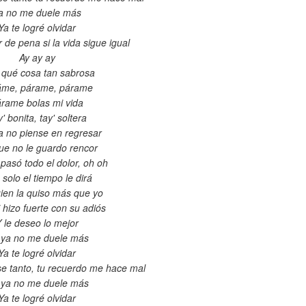
a no me duele más
Ya te logré olvidar
 de pena si la vida sigue igual
Ay ay ay
 qué cosa tan sabrosa
áme, párame, párame
rame bolas mi vida
' bonita, tay' soltera
 no piense en regresar
e no le guardo rencor
pasó todo el dolor, oh oh
solo el tiempo le dirá
uien la quiso más que yo
hizo fuerte con su adiós
 le deseo lo mejor
 ya no me duele más
Ya te logré olvidar
se tanto, tu recuerdo me hace mal
 ya no me duele más
Ya te logré olvidar