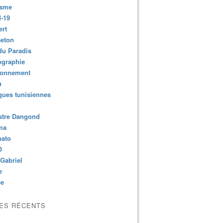
isme
-19
ert
aeton
du Paradis
ographie
ronnement
u
ues tunisiennes
stre Dangond
ma
nato
O
Gabriel
e
ce
LES RÉCENTS