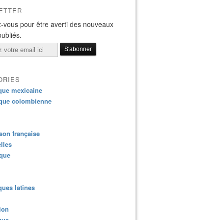
ETTER
-vous pour être averti des nouveaux
publiés.
ORIES
que mexicaine
que colombienne
on française
lles
ique
ues latines
ion
que