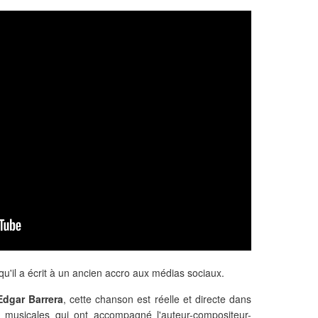
 qu'il a écrit à un ancien accro aux médias sociaux.
Edgar Barrera
, cette chanson est réelle et directe dans
s musicales qui ont accompagné l'auteur-compositeur-