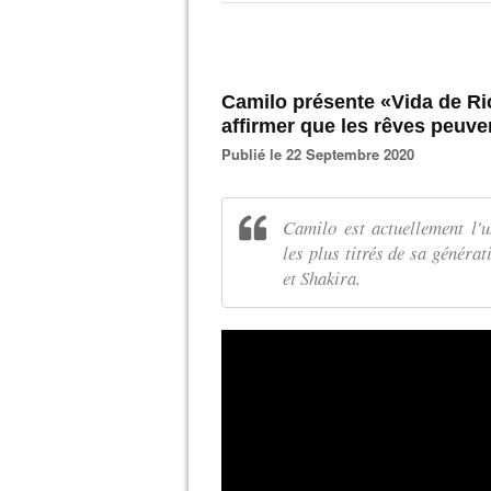
Camilo présente «Vida de Ric
affirmer que les rêves peuven
Publié le 22 Septembre 2020
Camilo est actuellement l'u
les plus titrés de sa généra
et Shakira.