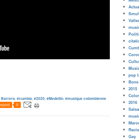
Actua
Smul
Valle
musi
Polit
citat
Cumb
Coro
Cultu
Musi
pop l
Bons
2015
Colo
 Barrera
,
#cumbia
,
#2020
,
#Medellín
,
#musique colombienne
2016
epost
0
Salsa
musi
Maro
Raci
Gay