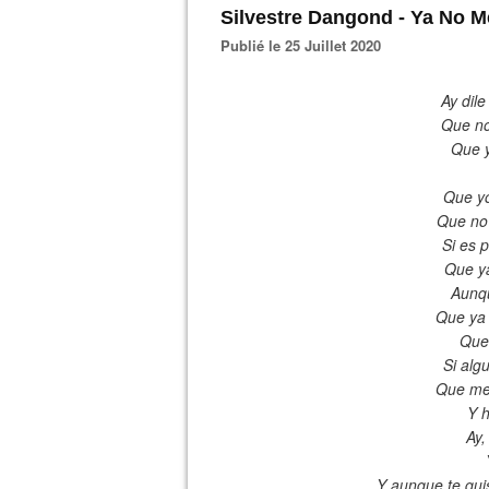
Silvestre Dangond - Ya No M
Publié le 25 Juillet 2020
Ay dil
Que no
Que y
Que yo
Que no 
Si es 
Que ya
Aunqu
Que ya 
Que 
Si alg
Que me 
Y h
Ay,
Y aunque te qui