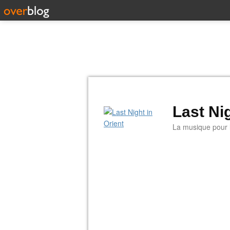
Last Nig
La musique pour la