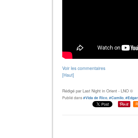
Voir les commentaires
[Haut]
Rédigé par
Last Night in Orient - LNO ©
Publié dans
#Vida de Rico
,
#Camilo
,
#Edgar
R