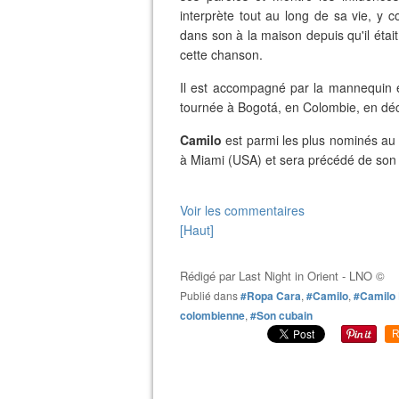
interprète tout au long de sa vie, y c
dans son à la maison depuis qu'il étai
cette chanson.
Il est accompagné par la mannequin e
tournée à Bogotá, en Colombie, en dé
Camilo
est parmi les plus nominés au 
à Miami (USA) et sera précédé de son 
Voir les commentaires
[Haut]
Rédigé par
Last Night in Orient - LNO ©
Publié dans
#Ropa Cara
,
#Camilo
,
#Camilo 
colombienne
,
#Son cubain
R