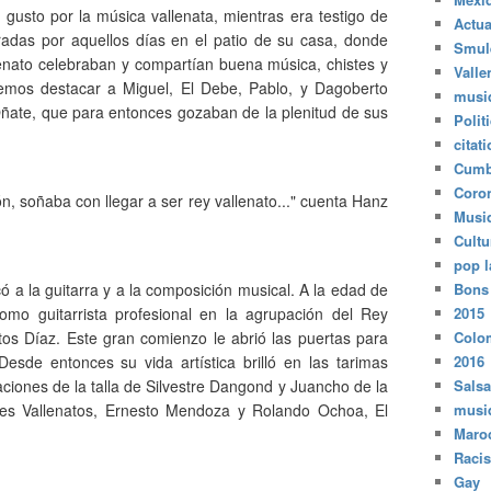
gusto por la música vallenata, mientras era testigo de
Actua
radas por aquellos días en el patio de su casa, donde
Smul
lenato celebraban y compartían buena música, chistes y
Valle
emos destacar a Miguel, El Debe, Pablo, y Dagoberto
musi
 Oñate, que para entonces gozaban de la plenitud de sus
Polit
citat
Cumb
Coro
, soñaba con llegar a ser rey vallenato..." cuenta Hanz
Musi
Cultu
pop l
 a la guitarra y a la composición musical. A la edad de
Bons
omo guitarrista profesional en la agrupación del Rey
2015
tos Díaz. Este gran comienzo le abrió las puertas para
Colo
Desde entonces su vida artística brilló en las tarimas
2016
iones de la talla de Silvestre Dangond y Juancho de la
Salsa
ches Vallenatos, Ernesto Mendoza y Rolando Ochoa, El
musi
Maro
Raci
Gay