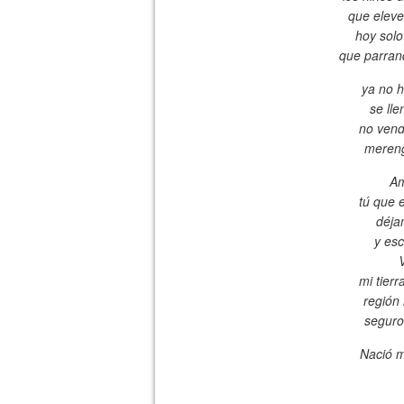
que eleve
hoy solo
que parran
ya no h
se lle
no vend
mereng
Am
tú que 
déja
y esc
V
mi tier
región 
seguro
Nació m