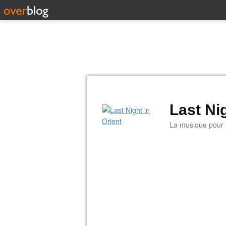
Last Nig
La musique pour la