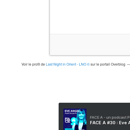
Voir le profil de
Last Night in Orient - LNO ©
sur le portail Overblog
FACE A - un podcast 
FACE A #30 : Eve A