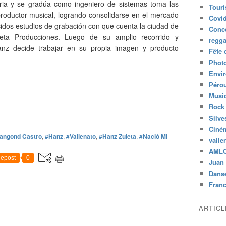
aria y se gradúa como ingeniero de sistemas toma las
Tour
oductor musical, logrando consolidarse en el mercado
Covid
idos estudios de grabación con que cuenta la ciudad de
Conc
leta Producciones. Luego de su amplio recorrido y
regg
anz decide trabajar en su propia imagen y producto
Fête 
Phot
Envi
Péro
Musiq
Rock
Silve
Ciné
angond Castro
,
#Hanz
,
#Vallenato
,
#Hanz Zuleta
,
#Nació Mi
valle
AML
epost
0
Juan 
Dans
Fran
ARTIC