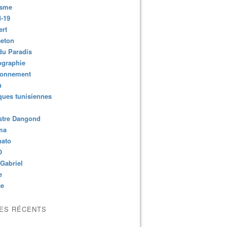
isme
-19
ert
aeton
du Paradis
ographie
ronnement
u
ues tunisiennes
stre Dangond
ma
nato
O
Gabriel
e
ce
LES RÉCENTS