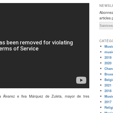
NEWSL
Abonnez
articles 
Email
CATÉG
Musi
musi
2019
2020
Chans
Bruxe
Belg
2021
2018
a Álvarez e Ilva Márquez de Zuleta, mayor de tres
Musiq
2017
Relig
Mexi