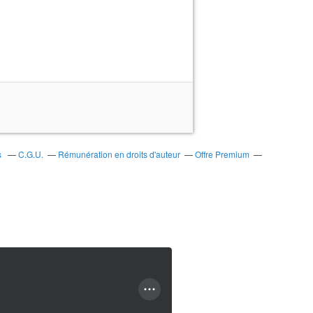
s
C.G.U.
Rémunération en droits d'auteur
Offre Premium