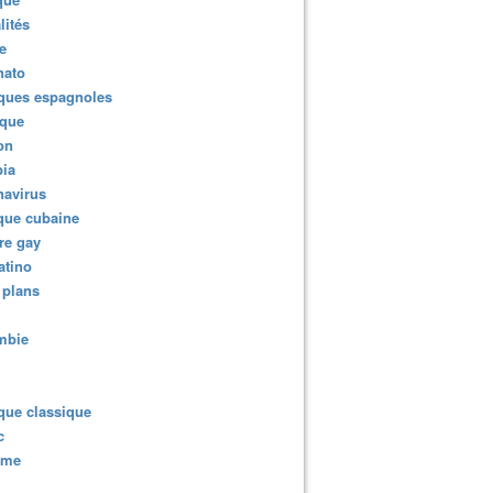
lités
e
nato
ques espagnoles
ique
ion
ia
navirus
que cubaine
re gay
atino
 plans
mbie
que classique
c
sme