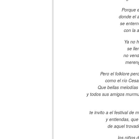
Porque e
donde el 
se entern
con la 
Ya no h
se lle
no vend
mereng
Pero el folklore pe
como el río Cesa
Que bellas melodía
y todos sus amigos murmur
te invito a el festival de
y entiendas, que
de aquel trovad
los niños 