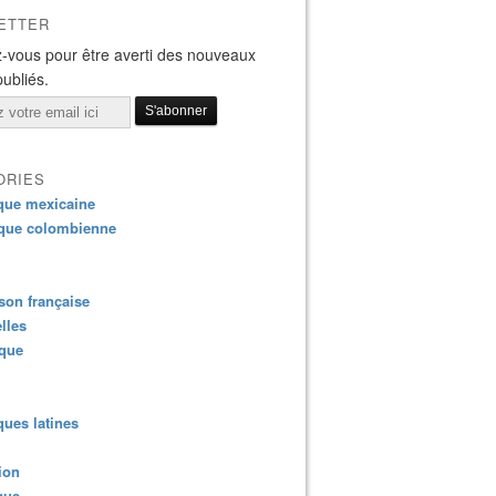
ETTER
-vous pour être averti des nouveaux
publiés.
ORIES
que mexicaine
que colombienne
on française
lles
ique
ues latines
ion
que