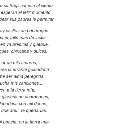
n su frágil cometa al viento
 esperan el feliz momento
dear sus padres le permitan.
ay casitas de bahareque
na el valle mas de luces
en ya arepitas y queque,
ues, chiricana y dulces.
or de mis amores,
eres la errante golondrina
me ser alma peregrina
ucha mis canciones....
en a la tierra mía,
ra gloriosa de acordeones,
laboriosa con mil dones,
 que aquí, te quedarías.
i poesía, en la tierra mía