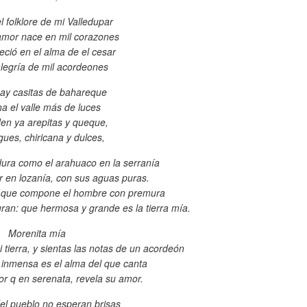
l folklore de mi Valledupar
amor nace en mil corazones
eció en el alma de el cesar
alegría de mil acordeones
ay casitas de bahareque
na el valle más de luces
en ya arepitas y queque,
ues, chiricana y dulces,
rdura como el arahuaco en la serranía
r en lozanía, con sus aguas puras.
s que compone el hombre con premura
an: que hermosa y grande es la tierra mía.
Morenita mía
 mi tierra, y sientas las notas de un acordeón
 inmensa es el alma del que canta
or q en serenata, revela su amor.
del pueblo no esperan brisas