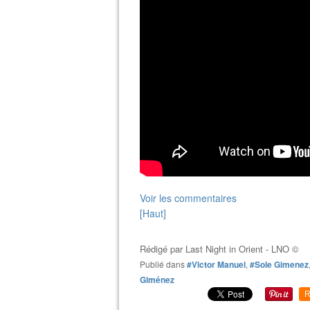
Voir les commentaires
[Haut]
Rédigé par
Last Night in Orient - LNO ©
Publié dans
#Victor Manuel
,
#Sole Gimenez
Giménez
R