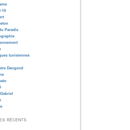
isme
-19
ert
aeton
du Paradis
ographie
ronnement
u
ues tunisiennes
stre Dangond
ma
nato
O
Gabriel
e
ce
LES RÉCENTS