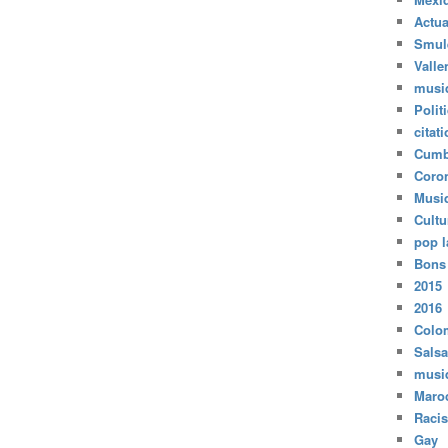
Actua
Smul
Valle
musi
Polit
citat
Cumb
Coro
Musi
Cultu
pop l
Bons
2015
2016
Colo
Salsa
musi
Maro
Raci
Gay