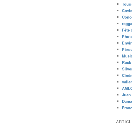
Tour
Covid
Conc
regg
Fête 
Phot
Envi
Péro
Musiq
Rock
Silve
Ciné
valle
AML
Juan 
Dans
Fran
ARTIC