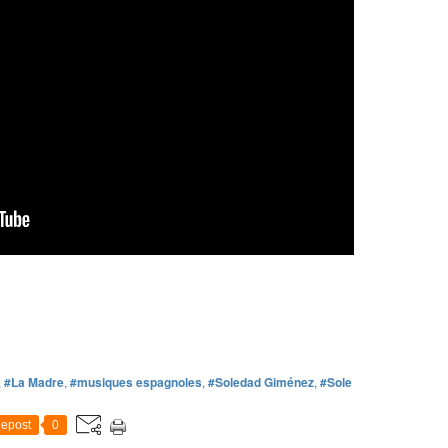
,
#La Madre
,
#musiques espagnoles
,
#Soledad Giménez
,
#Sole
epost
0