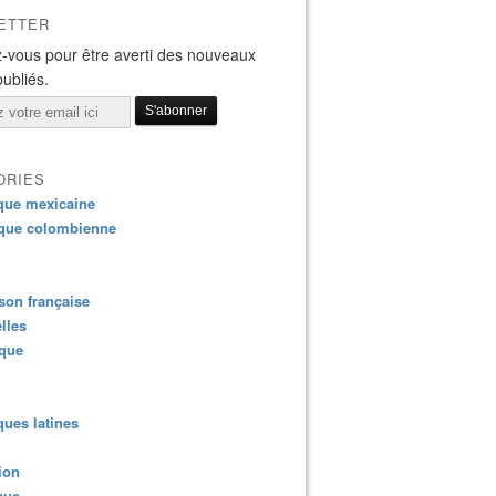
ETTER
-vous pour être averti des nouveaux
publiés.
ORIES
que mexicaine
que colombienne
on française
lles
ique
ues latines
ion
que