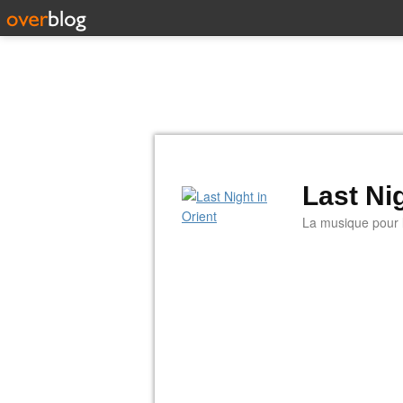
Last Nig
La musique pour la