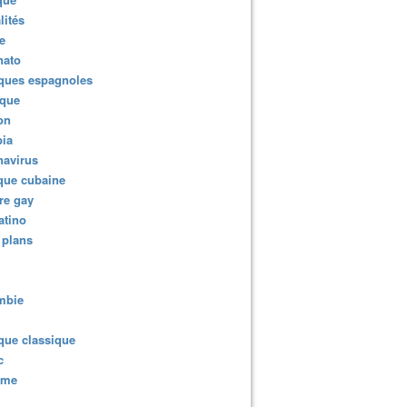
lités
e
nato
ques espagnoles
ique
ion
ia
navirus
que cubaine
re gay
atino
 plans
mbie
que classique
c
sme